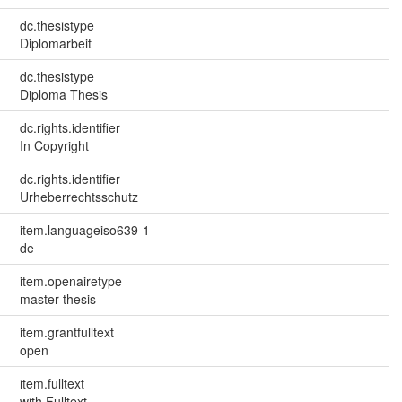
dc.thesistype
Diplomarbeit
dc.thesistype
Diploma Thesis
dc.rights.identifier
In Copyright
dc.rights.identifier
Urheberrechtsschutz
item.languageiso639-1
de
item.openairetype
master thesis
item.grantfulltext
open
item.fulltext
with Fulltext