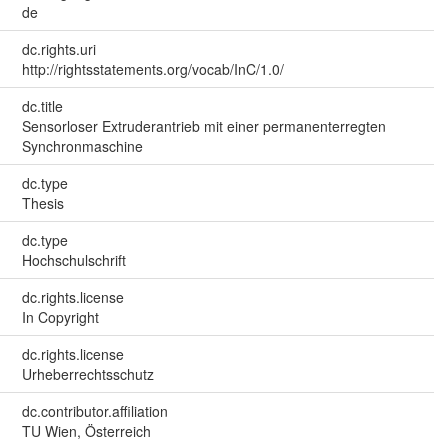
de
dc.rights.uri
http://rightsstatements.org/vocab/InC/1.0/
dc.title
Sensorloser Extruderantrieb mit einer permanenterregten
Synchronmaschine
dc.type
Thesis
dc.type
Hochschulschrift
dc.rights.license
In Copyright
dc.rights.license
Urheberrechtsschutz
dc.contributor.affiliation
TU Wien, Österreich