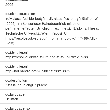
2005
dc.identifier.citation
<div class="csl-bib-body"> <div class="csl-entry">Staffler, W.
(2005). <i>Sensorloser Extruderantrieb mit einer
permanenterregten Synchronmaschine</i> [Diploma Thesis,
Technische Universität Wien]. reposiTUm.
https://resolver.obvsg.at/urn:nbn:at:at-ubtuw:1-17466</div>
</div>
dc.identifier.uri
https://resolver.obvsg.at/urn:nbn:at:at-ubtuw:1-17466
dc.identifier.uri
http://hdl.handle.net/20.500.12708/13875
dc.description
Zsfassung in engl. Sprache
dc.language
Deutsch
dc.language.iso