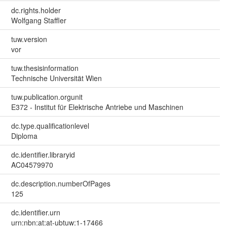
dc.rights.holder
Wolfgang Staffler
tuw.version
vor
tuw.thesisinformation
Technische Universität Wien
tuw.publication.orgunit
E372 - Institut für Elektrische Antriebe und Maschinen
dc.type.qualificationlevel
Diploma
dc.identifier.libraryid
AC04579970
dc.description.numberOfPages
125
dc.identifier.urn
urn:nbn:at:at-ubtuw:1-17466