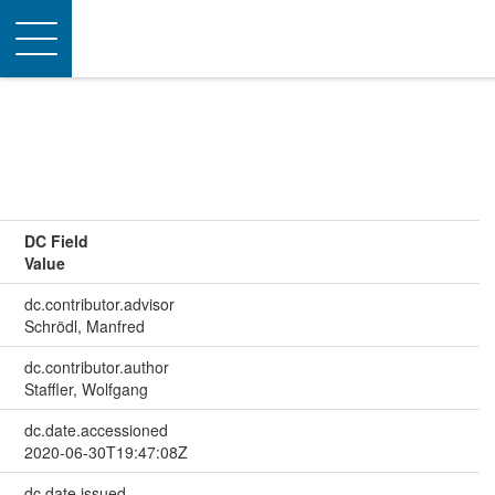
Toggle
navigation
DC Field
Value
dc.contributor.advisor
Schrödl, Manfred
dc.contributor.author
Staffler, Wolfgang
dc.date.accessioned
2020-06-30T19:47:08Z
dc.date.issued