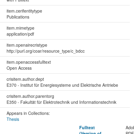
item.cerifentitytype
Publications
item.mimetype
application/pdf
item.openairecristype
http://purl.org/coar/resource_type/c_bdcc
item.openaccessfulltext
Open Access
crisitem.author.dept
E370 - Institut für Energiesysteme und Elektrische Antriebe
crisitem.author.parentorg
E350 - Fakultät für Elektrotechnik und Informationstechnik
Appears in Collections:
Thesis
Fulltext
Ado
(Version of
PD