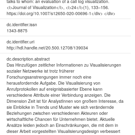
talks to whom: an evaluation of a call log visualization.
<i>Journal of Visualization</i>, <i>24</i>(1), 133–156.
https://doi.org/10.1007/s12650-020-00696-1</div> </div>
dc.identifier.issn
1343-8875
dc.identifier.uri
http://hdl.handle.net/20.500.12708/139034
dc.description.abstract
Das Hinzufügen zeitlicher Informationen zu Visualisierungen
sozialer Netzwerke ist trotz früherer
Forschungsanstrengungen immer noch eine
herausfordernde Aufgabe. Die Visualisierung von
Anrufprotokollen auf ereignisbasierter Ebene kann
verschiedene Attribute einer Verbindung anzeigen. Die
Dimension Zeit ist für AnalystInnen von großem Interesse, da
sie Einblicke in Trends und Muster wie sich verändernde
Beziehungen zwischen verschiedenen Akteuren oder
wirtschaftliche Chancen für Unternehmen bietet. Aktuelle
Ansätze leiden jedoch an Einschränkungen, die mit dem in
dieser Arbeit vorgestellten Visualisierungsdesign verbessert