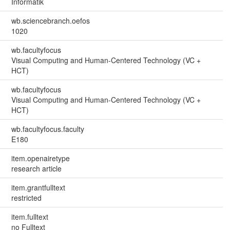
Informatik
wb.sciencebranch.oefos
1020
wb.facultyfocus
Visual Computing and Human-Centered Technology (VC +
HCT)
wb.facultyfocus
Visual Computing and Human-Centered Technology (VC +
HCT)
wb.facultyfocus.faculty
E180
item.openairetype
research article
item.grantfulltext
restricted
item.fulltext
no Fulltext