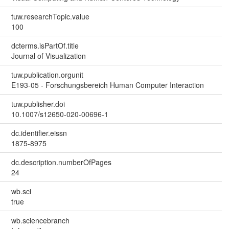
tuw.researchTopic.value
100
dcterms.isPartOf.title
Journal of Visualization
tuw.publication.orgunit
E193-05 - Forschungsbereich Human Computer Interaction
tuw.publisher.doi
10.1007/s12650-020-00696-1
dc.identifier.eissn
1875-8975
dc.description.numberOfPages
24
wb.sci
true
wb.sciencebranch