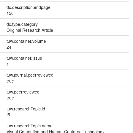
dc.description.endpage
156
dc.type.category
Original Research Article
tuw.container.volume
24
tuw.container.issue
1
tuw.journal.peerreviewed
true
tuw.peerreviewed
true
tuw.researchTopic.id
I5
tuw.researchTopic.name
Visual Computing and Human-Centered Technology