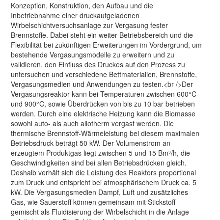
Konzeption, Konstruktion, den Aufbau und die
Inbetriebnahme einer druckaufgeladenen
Wirbelschichtversuchsanlage zur Vergasung fester
Brennstoffe. Dabei steht ein weiter Betriebsbereich und die
Flexibilität bei zukünftigen Erweiterungen im Vordergrund, um
bestehende Vergasungsmodelle zu erweitern und zu
validieren, den Einfluss des Druckes auf den Prozess zu
untersuchen und verschiedene Bettmaterialien, Brennstoffe,
Vergasungsmedien und Anwendungen zu testen.<br />Der
Vergasungsreaktor kann bei Temperaturen zwischen 600°C
und 900°C, sowie Überdrücken von bis zu 10 bar betrieben
werden. Durch eine elektrische Heizung kann die Biomasse
sowohl auto- als auch allotherm vergast werden. Die
thermische Brennstoff-Wärmeleistung bei diesem maximalen
Betriebsdruck beträgt 50 kW. Der Volumenstrom an
erzeugtem Produktgas liegt zwischen 5 und 15 Bm³/h, die
Geschwindigkeiten sind bei allen Betriebsdrücken gleich.
Deshalb verhält sich die Leistung des Reaktors proportional
zum Druck und entspricht bei atmosphärischem Druck ca. 5
kW. Die Vergasungsmedien Dampf, Luft und zusätzliches
Gas, wie Sauerstoff können gemeinsam mit Stickstoff
gemischt als Fluidisierung der Wirbelschicht in die Anlage