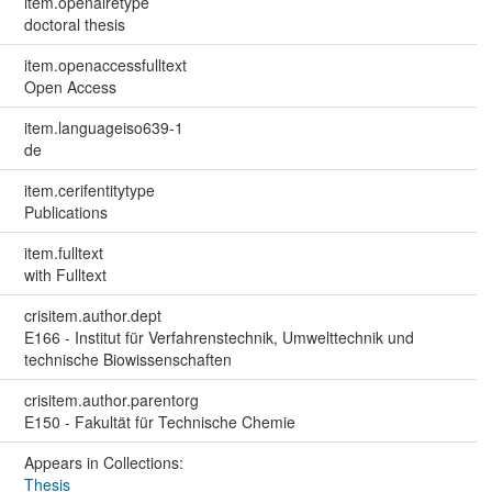
item.openairetype
doctoral thesis
item.openaccessfulltext
Open Access
item.languageiso639-1
de
item.cerifentitytype
Publications
item.fulltext
with Fulltext
crisitem.author.dept
E166 - Institut für Verfahrenstechnik, Umwelttechnik und
technische Biowissenschaften
crisitem.author.parentorg
E150 - Fakultät für Technische Chemie
Appears in Collections:
Thesis