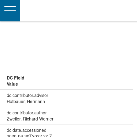
Toggle
navigation
DC Field
Value
dc.contributor.advisor
Hofbauer, Hermann
dc.contributor.author
Zweiler, Richard Werner
dc.date.accessioned
2020-06-30T20:01:01Z