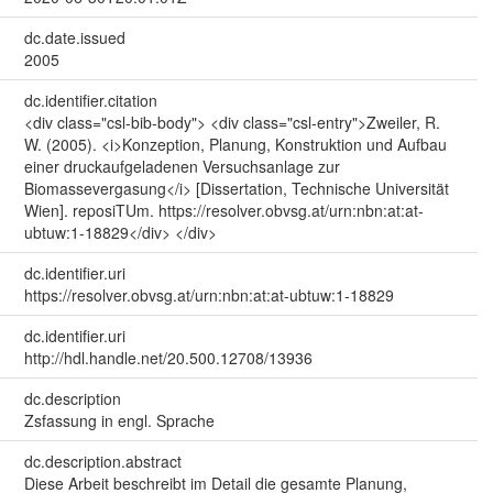
dc.date.issued
2005
dc.identifier.citation
<div class="csl-bib-body"> <div class="csl-entry">Zweiler, R.
W. (2005). <i>Konzeption, Planung, Konstruktion und Aufbau
einer druckaufgeladenen Versuchsanlage zur
Biomassevergasung</i> [Dissertation, Technische Universität
Wien]. reposiTUm. https://resolver.obvsg.at/urn:nbn:at:at-
ubtuw:1-18829</div> </div>
dc.identifier.uri
https://resolver.obvsg.at/urn:nbn:at:at-ubtuw:1-18829
dc.identifier.uri
http://hdl.handle.net/20.500.12708/13936
dc.description
Zsfassung in engl. Sprache
dc.description.abstract
Diese Arbeit beschreibt im Detail die gesamte Planung,