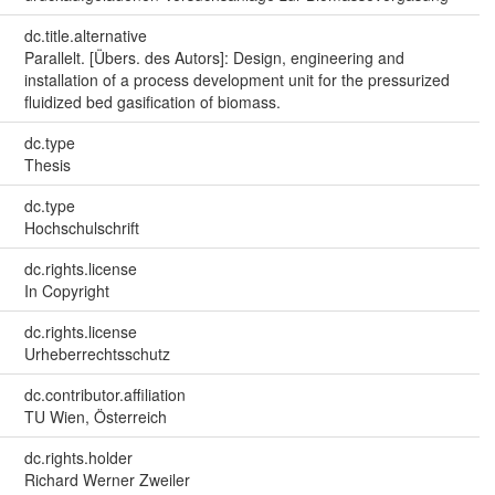
dc.title.alternative
Parallelt. [Übers. des Autors]: Design, engineering and
installation of a process development unit for the pressurized
fluidized bed gasification of biomass.
dc.type
Thesis
dc.type
Hochschulschrift
dc.rights.license
In Copyright
dc.rights.license
Urheberrechtsschutz
dc.contributor.affiliation
TU Wien, Österreich
dc.rights.holder
Richard Werner Zweiler