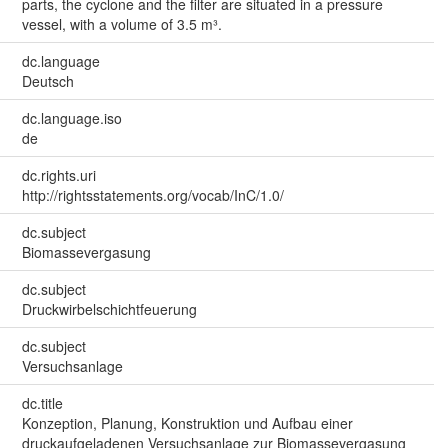
parts, the cyclone and the filter are situated in a pressure
vessel, with a volume of 3.5 m³.
dc.language
Deutsch
dc.language.iso
de
dc.rights.uri
http://rightsstatements.org/vocab/InC/1.0/
dc.subject
Biomassevergasung
dc.subject
Druckwirbelschichtfeuerung
dc.subject
Versuchsanlage
dc.title
Konzeption, Planung, Konstruktion und Aufbau einer
druckaufgeladenen Versuchsanlage zur Biomassevergasung