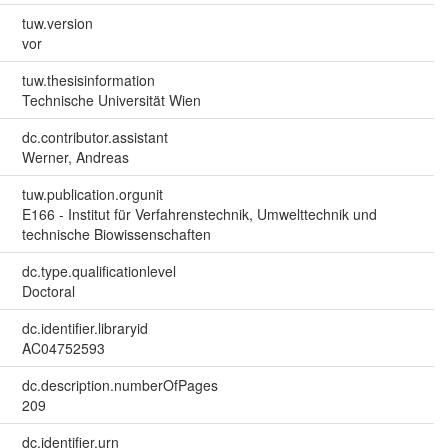
tuw.version
vor
tuw.thesisinformation
Technische Universität Wien
dc.contributor.assistant
Werner, Andreas
tuw.publication.orgunit
E166 - Institut für Verfahrenstechnik, Umwelttechnik und
technische Biowissenschaften
dc.type.qualificationlevel
Doctoral
dc.identifier.libraryid
AC04752593
dc.description.numberOfPages
209
dc.identifier.urn