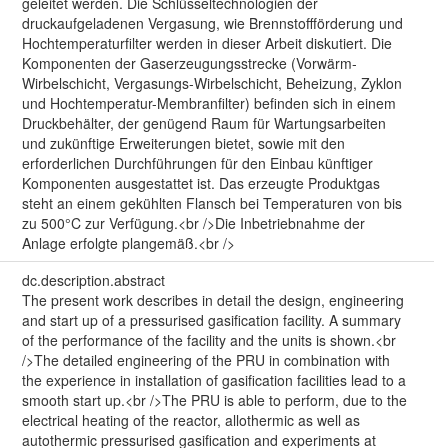
geleitet werden. Die Schlüsseltechnologien der
druckaufgeladenen Vergasung, wie Brennstoffförderung und
Hochtemperaturfilter werden in dieser Arbeit diskutiert. Die
Komponenten der Gaserzeugungsstrecke (Vorwärm-
Wirbelschicht, Vergasungs-Wirbelschicht, Beheizung, Zyklon
und Hochtemperatur-Membranfilter) befinden sich in einem
Druckbehälter, der genügend Raum für Wartungsarbeiten
und zukünftige Erweiterungen bietet, sowie mit den
erforderlichen Durchführungen für den Einbau künftiger
Komponenten ausgestattet ist. Das erzeugte Produktgas
steht an einem gekühlten Flansch bei Temperaturen von bis
zu 500°C zur Verfügung.<br />Die Inbetriebnahme der
Anlage erfolgte plangemäß.<br />
dc.description.abstract
The present work describes in detail the design, engineering
and start up of a pressurised gasification facility. A summary
of the performance of the facility and the units is shown.<br
/>The detailed engineering of the PRU in combination with
the experience in installation of gasification facilities lead to a
smooth start up.<br />The PRU is able to perform, due to the
electrical heating of the reactor, allothermic as well as
autothermic pressurised gasification and experiments at