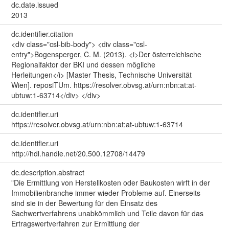
dc.date.issued
2013
dc.identifier.citation
<div class="csl-bib-body"> <div class="csl-
entry">Bogensperger, C. M. (2013). <i>Der österreichische
Regionalfaktor der BKI und dessen mögliche
Herleitungen</i> [Master Thesis, Technische Universität
Wien]. reposiTUm. https://resolver.obvsg.at/urn:nbn:at:at-
ubtuw:1-63714</div> </div>
dc.identifier.uri
https://resolver.obvsg.at/urn:nbn:at:at-ubtuw:1-63714
dc.identifier.uri
http://hdl.handle.net/20.500.12708/14479
dc.description.abstract
"Die Ermittlung von Herstellkosten oder Baukosten wirft in der
Immobilienbranche immer wieder Probleme auf. Einerseits
sind sie in der Bewertung für den Einsatz des
Sachwertverfahrens unabkömmlich und Teile davon für das
Ertragswertverfahren zur Ermittlung der