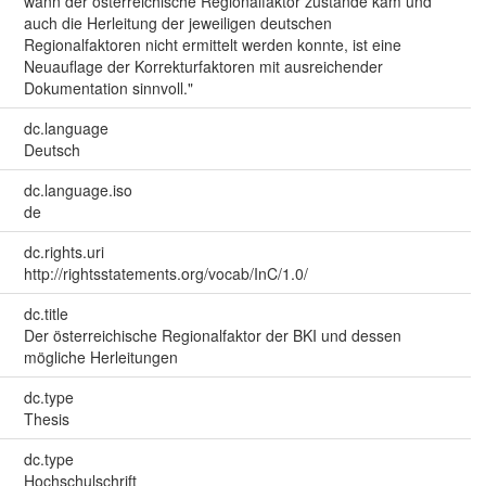
wann der österreichische Regionalfaktor zustande kam und
auch die Herleitung der jeweiligen deutschen
Regionalfaktoren nicht ermittelt werden konnte, ist eine
Neuauflage der Korrekturfaktoren mit ausreichender
Dokumentation sinnvoll."
dc.language
Deutsch
dc.language.iso
de
dc.rights.uri
http://rightsstatements.org/vocab/InC/1.0/
dc.title
Der österreichische Regionalfaktor der BKI und dessen
mögliche Herleitungen
dc.type
Thesis
dc.type
Hochschulschrift