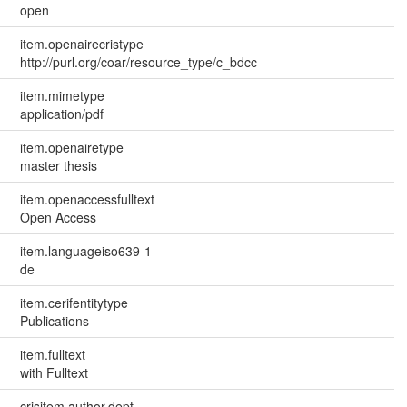
open
item.openairecristype
http://purl.org/coar/resource_type/c_bdcc
item.mimetype
application/pdf
item.openairetype
master thesis
item.openaccessfulltext
Open Access
item.languageiso639-1
de
item.cerifentitytype
Publications
item.fulltext
with Fulltext
crisitem.author.dept