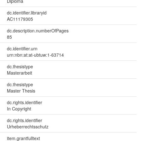
Diploma
dc.identifier.libraryid
AC11179305
dc.description.numberOfPages
85
dc.identifier.urn
urn:nbn:at:at-ubtuw:1-63714
dc.thesistype
Masterarbeit
dc.thesistype
Master Thesis
dc.rights.identifier
In Copyright
dc.rights.identifier
Urheberrechtsschutz
item.grantfulltext