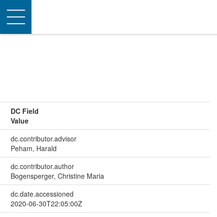
Toggle
navigation
DC Field
Value
dc.contributor.advisor
Peham, Harald
dc.contributor.author
Bogensperger, Christine Maria
dc.date.accessioned
2020-06-30T22:05:00Z