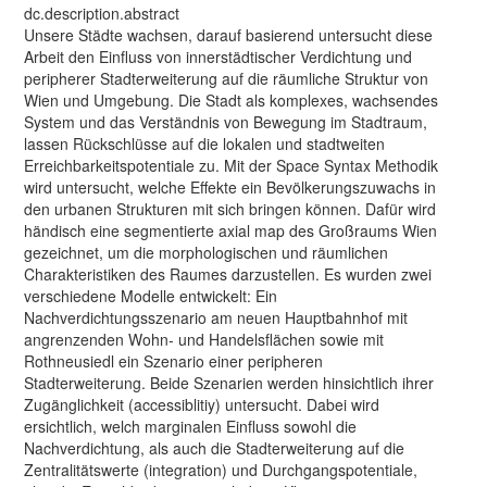
dc.description.abstract
Unsere Städte wachsen, darauf basierend untersucht diese
Arbeit den Einfluss von innerstädtischer Verdichtung und
peripherer Stadterweiterung auf die räumliche Struktur von
Wien und Umgebung. Die Stadt als komplexes, wachsendes
System und das Verständnis von Bewegung im Stadtraum,
lassen Rückschlüsse auf die lokalen und stadtweiten
Erreichbarkeitspotentiale zu. Mit der Space Syntax Methodik
wird untersucht, welche Effekte ein Bevölkerungszuwachs in
den urbanen Strukturen mit sich bringen können. Dafür wird
händisch eine segmentierte axial map des Großraums Wien
gezeichnet, um die morphologischen und räumlichen
Charakteristiken des Raumes darzustellen. Es wurden zwei
verschiedene Modelle entwickelt: Ein
Nachverdichtungsszenario am neuen Hauptbahnhof mit
angrenzenden Wohn- und Handelsflächen sowie mit
Rothneusiedl ein Szenario einer peripheren
Stadterweiterung. Beide Szenarien werden hinsichtlich ihrer
Zugänglichkeit (accessiblitiy) untersucht. Dabei wird
ersichtlich, welch marginalen Einfluss sowohl die
Nachverdichtung, als auch die Stadterweiterung auf die
Zentralitätswerte (integration) und Durchgangspotentiale,