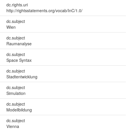
dc.rights.uri
http://rightsstatements.org/vocab/InC/1.0/
dc.subject
Wien
dc.subject
Raumanalyse
dc.subject
Space Syntax
dc.subject
Stadtentwicklung
dc.subject
Simulation
dc.subject
Modellbildung
dc.subject
Vienna