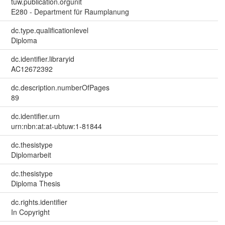
tuw.publication.orgunit
E280 - Department für Raumplanung
dc.type.qualificationlevel
Diploma
dc.identifier.libraryid
AC12672392
dc.description.numberOfPages
89
dc.identifier.urn
urn:nbn:at:at-ubtuw:1-81844
dc.thesistype
Diplomarbeit
dc.thesistype
Diploma Thesis
dc.rights.identifier
In Copyright