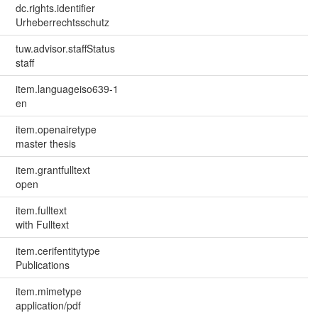
dc.rights.identifier
Urheberrechtsschutz
tuw.advisor.staffStatus
staff
item.languageiso639-1
en
item.openairetype
master thesis
item.grantfulltext
open
item.fulltext
with Fulltext
item.cerifentitytype
Publications
item.mimetype
application/pdf