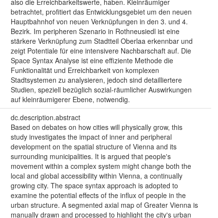
also die Erreichbarkeitswerte, haben. Kleinräumiger
betrachtet, profitiert das Entwicklungsgebiet um den neuen
Hauptbahnhof von neuen Verknüpfungen in den 3. und 4.
Bezirk. Im peripheren Szenario in Rothneusiedl ist eine
stärkere Verknüpfung zum Stadtteil Oberlaa erkennbar und
zeigt Potentiale für eine intensivere Nachbarschaft auf. Die
Space Syntax Analyse ist eine effiziente Methode die
Funktionalität und Erreichbarkeit von komplexen
Stadtsystemen zu analysieren, jedoch sind detailliertere
Studien, speziell bezüglich sozial-räumlicher Auswirkungen
auf kleinräumigerer Ebene, notwendig.
dc.description.abstract
Based on debates on how cities will physically grow, this
study investigates the impact of inner and peripheral
development on the spatial structure of Vienna and its
surrounding municipalities. It is argued that people's
movement within a complex system might change both the
local and global accessibility within Vienna, a continually
growing city. The space syntax approach is adopted to
examine the potential effects of the influx of people in the
urban structure. A segmented axial map of Greater Vienna is
manually drawn and processed to highlight the city's urban