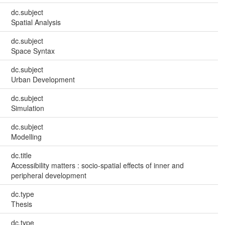
dc.subject
Spatial Analysis
dc.subject
Space Syntax
dc.subject
Urban Development
dc.subject
Simulation
dc.subject
Modelling
dc.title
Accessibility matters : socio-spatial effects of inner and
peripheral development
dc.type
Thesis
dc.type