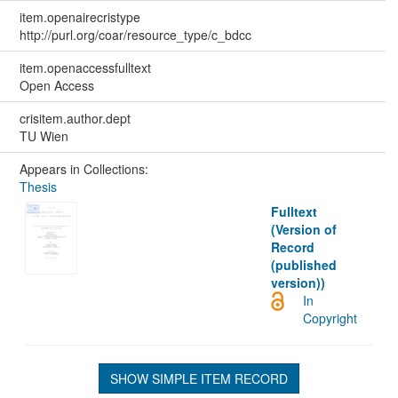
item.openairecristype
http://purl.org/coar/resource_type/c_bdcc
item.openaccessfulltext
Open Access
crisitem.author.dept
TU Wien
Appears in Collections:
Thesis
Fulltext
(Version of
Record
(published
version))
In
Copyright
SHOW SIMPLE ITEM RECORD