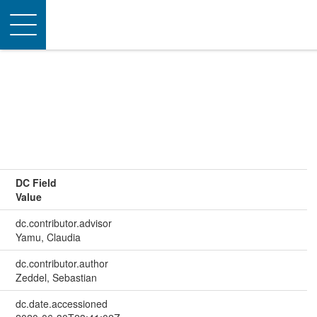
Toggle
navigation
DC Field
Value
dc.contributor.advisor
Yamu, Claudia
dc.contributor.author
Zeddel, Sebastian
dc.date.accessioned