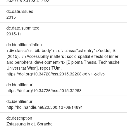
2020-06-30T23:41:02Z
dc.date.issued
2015
dc.date.submitted
2015-11
dc.identifier.citation
<div class="csl-bib-body"> <div class="csl-entry">Zeddel, S.
(2015). <i>Accessibility matters : socio-spatial effects of inner
and peripheral development</i> [Diploma Thesis, Technische
Universität Wien]. reposiTUm.
https://doi.org/10.34726/hss.2015.32268</div> </div>
dc.identifier.uri
https://doi.org/10.34726/hss.2015.32268
dc.identifier.uri
http://hdl.handle.net/20.500.12708/14891
dc.description
Zsfassung in dt. Sprache