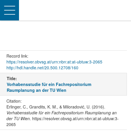
Toggle
navigation
Record link:
https://resolver.obvsg.at/urn:nbn:at:at-ubtuw:3-2065
http://hdl.handle.net/20.500.12708/160
Title:
Vorhabensstudie für ein Fachrepositorium
Raumplanung an der TU Wien
Citation:
Erlinger, C., Grandits, K. M., & Miloradović, U. (2016).
Vorhabensstudie für ein Fachrepositorium Raumplanung an
der TU Wien
. https://resolver.obvsg.at/urn:nbn:at:at-ubtuw:3-
2065