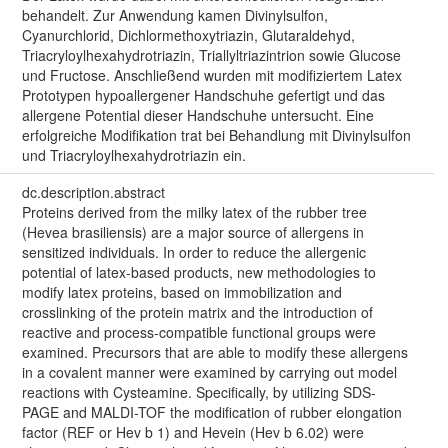
behandelt. Zur Anwendung kamen Divinylsulfon,
Cyanurchlorid, Dichlormethoxytriazin, Glutaraldehyd,
Triacryloylhexahydrotriazin, Triallyltriazintrion sowie Glucose
und Fructose. Anschließend wurden mit modifiziertem Latex
Prototypen hypoallergener Handschuhe gefertigt und das
allergene Potential dieser Handschuhe untersucht. Eine
erfolgreiche Modifikation trat bei Behandlung mit Divinylsulfon
und Triacryloylhexahydrotriazin ein.
dc.description.abstract
Proteins derived from the milky latex of the rubber tree
(Hevea brasiliensis) are a major source of allergens in
sensitized individuals. In order to reduce the allergenic
potential of latex-based products, new methodologies to
modify latex proteins, based on immobilization and
crosslinking of the protein matrix and the introduction of
reactive and process-compatible functional groups were
examined. Precursors that are able to modify these allergens
in a covalent manner were examined by carrying out model
reactions with Cysteamine. Specifically, by utilizing SDS-
PAGE and MALDI-TOF the modification of rubber elongation
factor (REF or Hev b 1) and Hevein (Hev b 6.02) were