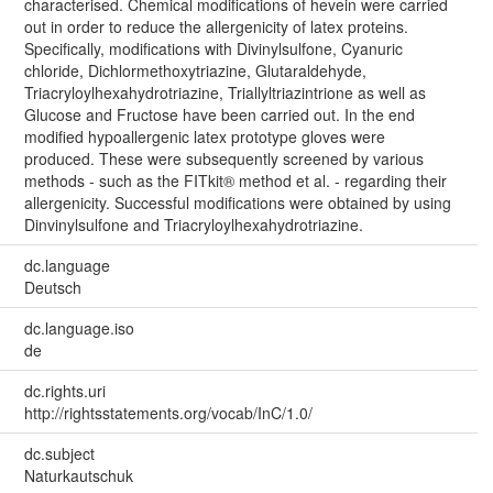
characterised. Chemical modifications of hevein were carried
out in order to reduce the allergenicity of latex proteins.
Specifically, modifications with Divinylsulfone, Cyanuric
chloride, Dichlormethoxytriazine, Glutaraldehyde,
Triacryloylhexahydrotriazine, Triallyltriazintrione as well as
Glucose and Fructose have been carried out. In the end
modified hypoallergenic latex prototype gloves were
produced. These were subsequently screened by various
methods - such as the FITkit® method et al. - regarding their
allergenicity. Successful modifications were obtained by using
Dinvinylsulfone and Triacryloylhexahydrotriazine.
dc.language
Deutsch
dc.language.iso
de
dc.rights.uri
http://rightsstatements.org/vocab/InC/1.0/
dc.subject
Naturkautschuk