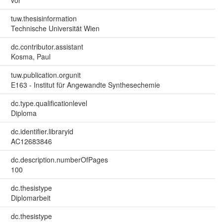
vor
tuw.thesisinformation
Technische Universität Wien
dc.contributor.assistant
Kosma, Paul
tuw.publication.orgunit
E163 - Institut für Angewandte Synthesechemie
dc.type.qualificationlevel
Diploma
dc.identifier.libraryid
AC12683846
dc.description.numberOfPages
100
dc.thesistype
Diplomarbeit
dc.thesistype