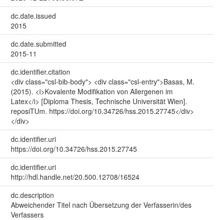
dc.date.issued
2015
dc.date.submitted
2015-11
dc.identifier.citation
<div class="csl-bib-body"> <div class="csl-entry">Basas, M.
(2015). <i>Kovalente Modifikation von Allergenen im
Latex</i> [Diploma Thesis, Technische Universität Wien].
reposiTUm. https://doi.org/10.34726/hss.2015.27745</div>
</div>
dc.identifier.uri
https://doi.org/10.34726/hss.2015.27745
dc.identifier.uri
http://hdl.handle.net/20.500.12708/16524
dc.description
Abweichender Titel nach Übersetzung der Verfasserin/des
Verfassers