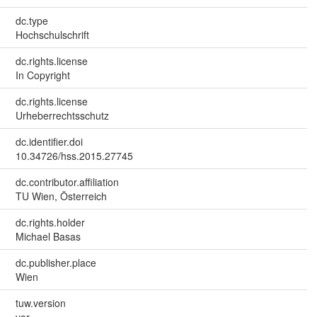
dc.type
Hochschulschrift
dc.rights.license
In Copyright
dc.rights.license
Urheberrechtsschutz
dc.identifier.doi
10.34726/hss.2015.27745
dc.contributor.affiliation
TU Wien, Österreich
dc.rights.holder
Michael Basas
dc.publisher.place
Wien
tuw.version