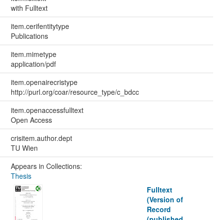
with Fulltext
item.cerifentitytype
Publications
item.mimetype
application/pdf
item.openairecristype
http://purl.org/coar/resource_type/c_bdcc
item.openaccessfulltext
Open Access
crisitem.author.dept
TU Wien
Appears in Collections:
Thesis
Fulltext
(Version of
Record
(published