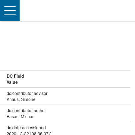
Toggle
navigation
DC Field
Value
dc.contributor.advisor
Knaus, Simone
dc.contributor.author
Basas, Michael
dc.date.accessioned
2020-12-22T08:36:07Z