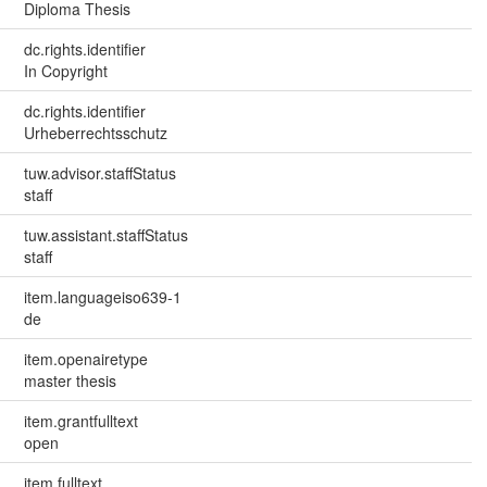
Diploma Thesis
dc.rights.identifier
In Copyright
dc.rights.identifier
Urheberrechtsschutz
tuw.advisor.staffStatus
staff
tuw.assistant.staffStatus
staff
item.languageiso639-1
de
item.openairetype
master thesis
item.grantfulltext
open
item.fulltext