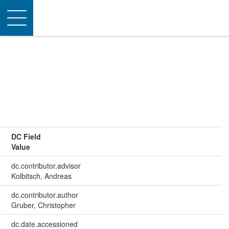
Toggle
navigation
DC Field
Value
dc.contributor.advisor
Kolbitsch, Andreas
dc.contributor.author
Gruber, Christopher
dc.date.accessioned