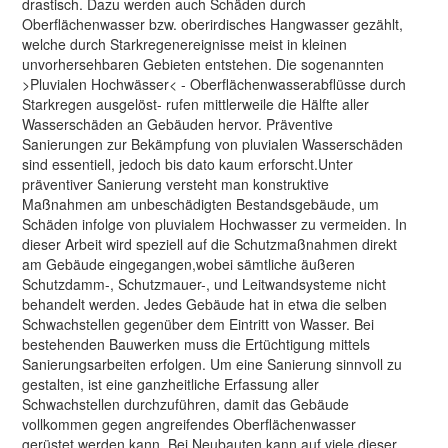
drastisch. Dazu werden auch Schäden durch
Oberflächenwasser bzw. oberirdisches Hangwasser gezählt,
welche durch Starkregenereignisse meist in kleinen
unvorhersehbaren Gebieten entstehen. Die sogenannten
>Pluvialen Hochwässer< - Oberflächenwasserabflüsse durch
Starkregen ausgelöst- rufen mittlerweile die Hälfte aller
Wasserschäden an Gebäuden hervor. Präventive
Sanierungen zur Bekämpfung von pluvialen Wasserschäden
sind essentiell, jedoch bis dato kaum erforscht.Unter
präventiver Sanierung versteht man konstruktive
Maßnahmen am unbeschädigten Bestandsgebäude, um
Schäden infolge von pluvialem Hochwasser zu vermeiden. In
dieser Arbeit wird speziell auf die Schutzmaßnahmen direkt
am Gebäude eingegangen,wobei sämtliche äußeren
Schutzdamm-, Schutzmauer-, und Leitwandsysteme nicht
behandelt werden. Jedes Gebäude hat in etwa die selben
Schwachstellen gegenüber dem Eintritt von Wasser. Bei
bestehenden Bauwerken muss die Ertüchtigung mittels
Sanierungsarbeiten erfolgen. Um eine Sanierung sinnvoll zu
gestalten, ist eine ganzheitliche Erfassung aller
Schwachstellen durchzuführen, damit das Gebäude
vollkommen gegen angreifendes Oberflächenwasser
gerüstet werden kann. Bei Neubauten kann auf viele dieser