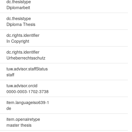
dc.thesistype
Diplomarbeit
dc.thesistype
Diploma Thesis
dc.rights.identifier
In Copyright
dc.rights.identifier
Urheberrechtsschutz
tuw.advisor.staffStatus
staff
tuw.advisor.orcid
0000-0003-1702-3738
item.languageiso639-1
de
item.openairetype
master thesis