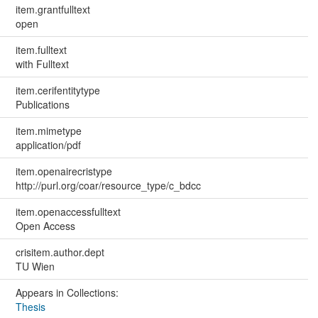
item.grantfulltext
open
item.fulltext
with Fulltext
item.cerifentitytype
Publications
item.mimetype
application/pdf
item.openairecristype
http://purl.org/coar/resource_type/c_bdcc
item.openaccessfulltext
Open Access
crisitem.author.dept
TU Wien
Appears in Collections:
Thesis