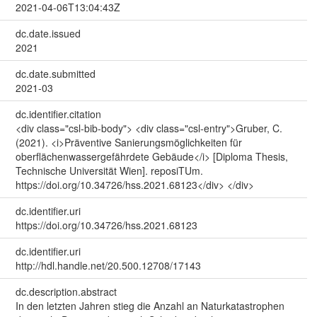
2021-04-06T13:04:43Z
dc.date.issued
2021
dc.date.submitted
2021-03
dc.identifier.citation
<div class="csl-bib-body"> <div class="csl-entry">Gruber, C.
(2021). <i>Präventive Sanierungsmöglichkeiten für
oberflächenwassergefährdete Gebäude</i> [Diploma Thesis,
Technische Universität Wien]. reposiTUm.
https://doi.org/10.34726/hss.2021.68123</div> </div>
dc.identifier.uri
https://doi.org/10.34726/hss.2021.68123
dc.identifier.uri
http://hdl.handle.net/20.500.12708/17143
dc.description.abstract
In den letzten Jahren stieg die Anzahl an Naturkatastrophen