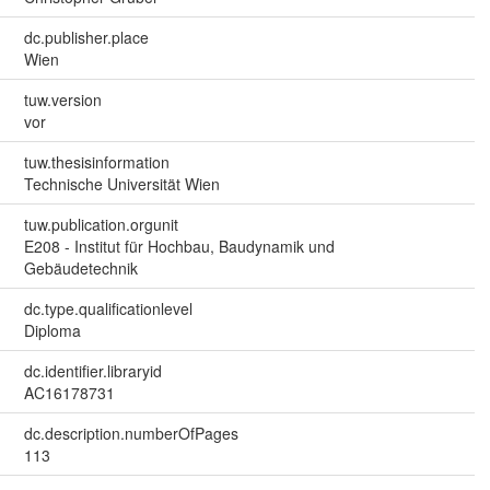
dc.publisher.place
Wien
tuw.version
vor
tuw.thesisinformation
Technische Universität Wien
tuw.publication.orgunit
E208 - Institut für Hochbau, Baudynamik und
Gebäudetechnik
dc.type.qualificationlevel
Diploma
dc.identifier.libraryid
AC16178731
dc.description.numberOfPages
113