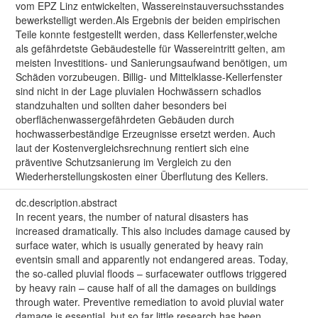
vom EPZ Linz entwickelten, Wassereinstauversuchsstandes
bewerkstelligt werden.Als Ergebnis der beiden empirischen
Teile konnte festgestellt werden, dass Kellerfenster,welche
als gefährdetste Gebäudestelle für Wassereintritt gelten, am
meisten Investitions- und Sanierungsaufwand benötigen, um
Schäden vorzubeugen. Billig- und Mittelklasse-Kellerfenster
sind nicht in der Lage pluvialen Hochwässern schadlos
standzuhalten und sollten daher besonders bei
oberflächenwassergefährdeten Gebäuden durch
hochwasserbeständige Erzeugnisse ersetzt werden. Auch
laut der Kostenvergleichsrechnung rentiert sich eine
präventive Schutzsanierung im Vergleich zu den
Wiederherstellungskosten einer Überflutung des Kellers.
dc.description.abstract
In recent years, the number of natural disasters has
increased dramatically. This also includes damage caused by
surface water, which is usually generated by heavy rain
eventsin small and apparently not endangered areas. Today,
the so-called pluvial floods – surfacewater outflows triggered
by heavy rain – cause half of all the damages on buildings
through water. Preventive remediation to avoid pluvial water
damage is essential, but so far little research has been