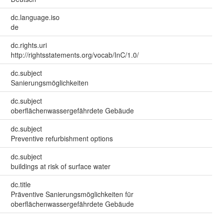
dc.language.iso
de
dc.rights.uri
http://rightsstatements.org/vocab/InC/1.0/
dc.subject
Sanierungsmöglichkeiten
dc.subject
oberflächenwassergefährdete Gebäude
dc.subject
Preventive refurbishment options
dc.subject
buildings at risk of surface water
dc.title
Präventive Sanierungsmöglichkeiten für
oberflächenwassergefährdete Gebäude