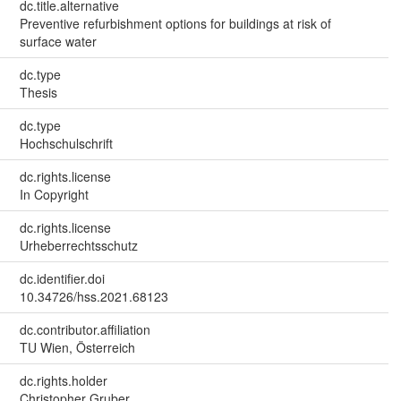
dc.title.alternative
Preventive refurbishment options for buildings at risk of
surface water
dc.type
Thesis
dc.type
Hochschulschrift
dc.rights.license
In Copyright
dc.rights.license
Urheberrechtsschutz
dc.identifier.doi
10.34726/hss.2021.68123
dc.contributor.affiliation
TU Wien, Österreich
dc.rights.holder
Christopher Gruber