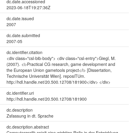
dc.date.accessioned
2023-06-18T19:27:36Z
dc.date.issued
2007
dc.date.submitted
2007-05
dc.identifier.citation
<div class="csl-bib-body"> <div class="csl-entry">Giegl, M.
(2007). <i>Practical CG research, game development and
the European Union gametools project</i> [Dissertation,
Technische Universität Wien]. reposiTUm.
http://hdl.handle.net/20.500.12708/181900</div> </div>
dc.identifier.uri
http://hdl.handle.net/20.500.12708/181900
dc.description
Zsfassung in dt. Sprache
dc.description.abstract
Computergrafik spielt eine wichtige Rolle in der Entwicklung