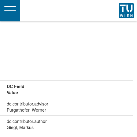
Toggle
navigation
DC Field
Value
dc.contributor.advisor
Purgathofer, Werner
dc.contributor.author
Giegl, Markus