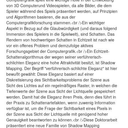
von 3D Computerund Videospielen, da alle Bilder, die dem
Spieler während des Spiels präsentiert werden, auf Prinzipien
und Algorithmen basieren, die aus der
Computergrafikforschung stammen.<br />Ein wichtiger
Aspekt in Bezug auf die Glaubwürdigkeit (und daraus folgend
Immersion des Spielers in die Spielwelt), sind Schatten. Das
Rendern von hochwertigen Schatten in Echtzeit ist nach wie
vor ein offenes Problem und demzufolge aktives
Forschungsgebiet der Computergrafik.<br />Ein Echtzeit-
Schattenalgorithmus der wegen seiner verführerisch-
schlichten Eleganz eine hohe Attraktivität besitzt, ist Shadow
Mapping. Der Begriff "verführerisch-schlichte Eleganz" ist hier
bewußt gewählt: Diese Eleganz basiert auf einer
Diskretisierung des Sichtbarkeitsproblems der Szene aus
Sicht des Lichtes auf ein regelmäßiges Raster, in welchen die
Tiefenwerte der Szene aus Sicht der Lichtquelle gespeichert
werden. Damit hat die Eleganz ihren Preis, denn dies führt in
der Praxis zu Schattenartefakten, wenn zuwenig Information
verfügbar ist, um die Frage der Sichtbarkeit eines Pixels in
der Szene aus Sicht der Lichtquelle mit genügend hoher
Genauigkeit beantworten zu können.<br />Diese Doktorarbeit
präsentiert eine neue Familie von Shadow Mapping