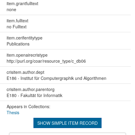
item.grantfulltext
none
item.fulltext
no Fulltext
item.cerifentitytype
Publications
item.openairecristype
http://purl.org/coar/resource_type/c_db06
crisitem.author.dept
E186 - Institut für Computergraphik und Algorithmen
crisitem.author.parentorg
E180 - Fakultät für Informatik
Appears in Collections:
Thesis
SHOW SIMPLE ITEM RECORD