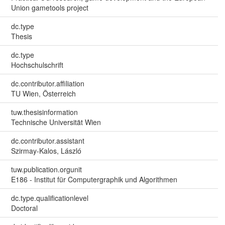
Union gametools project
dc.type
Thesis
dc.type
Hochschulschrift
dc.contributor.affiliation
TU Wien, Österreich
tuw.thesisinformation
Technische Universität Wien
dc.contributor.assistant
Szirmay-Kalos, László
tuw.publication.orgunit
E186 - Institut für Computergraphik und Algorithmen
dc.type.qualificationlevel
Doctoral