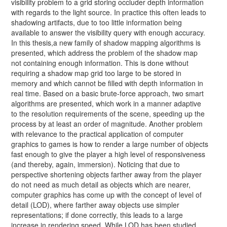
visibility problem to a grid storing occluder depth information
with regards to the light source. In practice this often leads to
shadowing artifacts, due to too little information being
available to answer the visibility query with enough accuracy.
In this thesis,a new family of shadow mapping algorithms is
presented, which address the problem of the shadow map
not containing enough information. This is done without
requiring a shadow map grid too large to be stored in
memory and which cannot be filled with depth information in
real time. Based on a basic brute-force approach, two smart
algorithms are presented, which work in a manner adaptive
to the resolution requirements of the scene, speeding up the
process by at least an order of magnitude. Another problem
with relevance to the practical application of computer
graphics to games is how to render a large number of objects
fast enough to give the player a high level of responsiveness
(and thereby, again, immersion). Noticing that due to
perspective shortening objects farther away from the player
do not need as much detail as objects which are nearer,
computer graphics has come up with the concept of level of
detail (LOD), where farther away objects use simpler
representations; if done correctly, this leads to a large
increase in rendering speed. While LOD has been studied