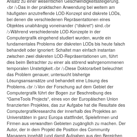
Ansatz zu einer wesentlichen Geschwindigkeitssteigerung.
<br />Das in der praktischen Anwendung bei weitem am
häufigsten anzutreffende LOD-Konzept sind diskrete LODs,
bei denen die verschiedenen Repräsentationen eines
Objektes unabhängig voneinander ("diskret") sind.<br
/>Während verschiedenste LOD-Konzepte in der
Computergrafik eingehend studiert wurden, wurde ein
fundamentales Problems der diskreten LODs bis heute falsch
behandelt oder ignoriert: Schaltet man einfach instantan
zwischen zwei diskreten LOD-Repräsentationen um, führt
dies beim Betrachter zu einer als störend wahrgenommenen
temporalen Unstetigkeit.<br />Diese Doktorarbeit beleuchtet
das Problem genauer, untersucht bisherige
Lösungsansansätze und behandelt eine Lösung des
Problems.<br />Von der Forschung auf dem Gebiet der
Computergrafik führt der Bogen zur Beschreibung des
"GameTools Projects", eines von der Europäischen Union
finanzierten Projektes, das zur Aufgabe hat die Resultate des
Computergrafikresearchs der innerhalb des Projektes an
Universitäten in ganz Europa stattfindet, Spielefirmen und
Firmen aus verwandten Gebieten zugänglich zu machen. Der
Autor, der in dem Projekt die Position des Community
Managers innehält (und damit Aufgaben aus den Bereichen