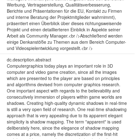
Werbung, Vertragserstellung, Qualitätsverbesserung,
Berichte und Präsentationen für die EU, Kontakt zu Firmen
und interne Beratung der Projektmitglieder wahrnimmt),
präsentiert einen Überblick über dieses richtungsweisende
Projekt und einen detaillierteren Einblick in Aspekte seiner
Arbeit als Community Manager.<br />Abschließend werden
einige Denkanstöße zu Themen aus dem Bereich Computer-
und Videospielentwicklung vorgestellt.<br />
dc.description.abstract
Computergraphics today plays an important role in 3D
computer and video game creation, since all the images
which are presented to the player are based on principles
and algorithms devised from computer graphics research.
One important aspect with regards to the believability and
consecutively immersion of players within game worlds are
shadows. Creating high-quality dynamic shadows in real-time
is still a very open field of research. One real-time shadowing
approach that is very appealing due to its apparent elegant
simplicity is shadow mapping. The term "apparent" is used
deliberately here, since the elegance of shadow mapping
comes at a price, namely the discretization of the first-hit