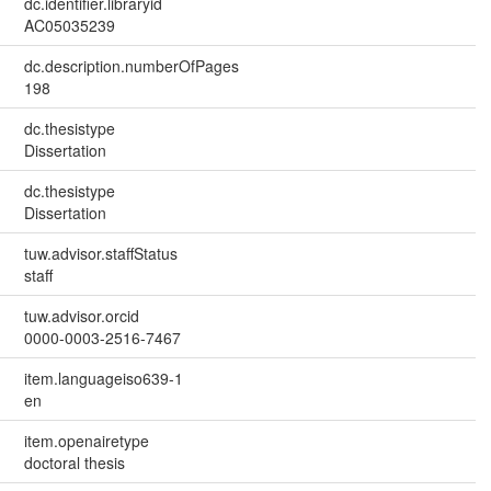
dc.identifier.libraryid
AC05035239
dc.description.numberOfPages
198
dc.thesistype
Dissertation
dc.thesistype
Dissertation
tuw.advisor.staffStatus
staff
tuw.advisor.orcid
0000-0003-2516-7467
item.languageiso639-1
en
item.openairetype
doctoral thesis