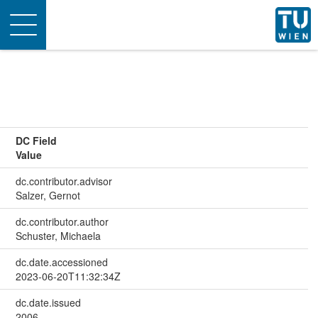
Toggle
navigation
DC Field
Value
dc.contributor.advisor
Salzer, Gernot
dc.contributor.author
Schuster, Michaela
dc.date.accessioned
2023-06-20T11:32:34Z
dc.date.issued
2006