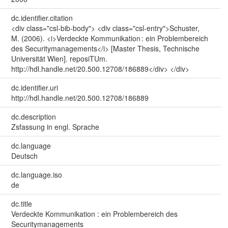
dc.identifier.citation
<div class="csl-bib-body"> <div class="csl-entry">Schuster,
M. (2006). <i>Verdeckte Kommunikation : ein Problembereich
des Securitymanagements</i> [Master Thesis, Technische
Universität Wien]. reposiTUm.
http://hdl.handle.net/20.500.12708/186889</div> </div>
dc.identifier.uri
http://hdl.handle.net/20.500.12708/186889
dc.description
Zsfassung in engl. Sprache
dc.language
Deutsch
dc.language.iso
de
dc.title
Verdeckte Kommunikation : ein Problembereich des
Securitymanagements