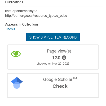
Publications
item.openairecristype
http://purl.org/coar/resource_type/c_bdcc
Appears in Collections:
Thesis
SHOW SIMPLE ITEM RECORD
Page view(s)
130
checked on Nov 20, 2023
TM
Google Scholar
Check