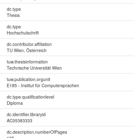
dc.type
Thesis
dc.type
Hochschulschrift
dc.contributor.affiliation
TU Wien, Österreich
tuw.thesisinformation
Technische Universität Wien
tuw.publication.orgunit
E185 - Institut für Computersprachen
dc.type.qualificationlevel
Diploma
dc.identifier.libraryid
AC05383333
dc.description.numberOfPages
125