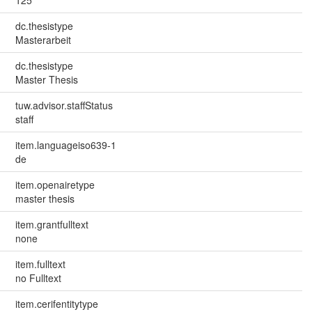
dc.thesistype
Masterarbeit
dc.thesistype
Master Thesis
tuw.advisor.staffStatus
staff
item.languageiso639-1
de
item.openairetype
master thesis
item.grantfulltext
none
item.fulltext
no Fulltext
item.cerifentitytype