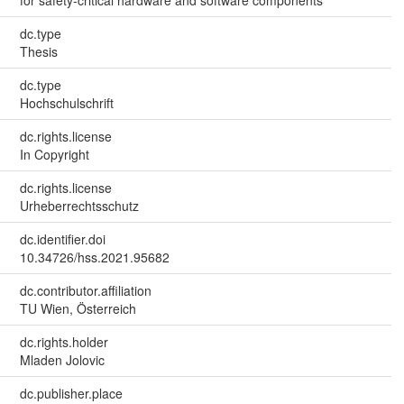
dc.type
Thesis
dc.type
Hochschulschrift
dc.rights.license
In Copyright
dc.rights.license
Urheberrechtsschutz
dc.identifier.doi
10.34726/hss.2021.95682
dc.contributor.affiliation
TU Wien, Österreich
dc.rights.holder
Mladen Jolovic
dc.publisher.place