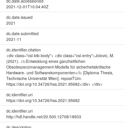
dc.date.accessioned
2021-12-01T10:04:40Z
dc.date.issued
2021
dc.date.submitted
2021-11
dc.identifier.citation
<div class="csl-bib-body"> <div class="csl-entry">Jolovic, M.
(2021). <i>Entwicklung eines ganzheitlichen
Obsoleszenzmanagement-Modells für sicherheitskritische
Hardware- und Softwarekomponenten</i> [Diploma Thesis,
Technische Universität Wien]. reposiTUm.
https://doi.org/10.34726/hss.2021.95682</div> </div>
dc.identifier.uri
https://doi.org/10.34726/hss.2021.95682
dc.identifier.uri
http://hdl.handle.net/20.500.12708/18933
dc.description