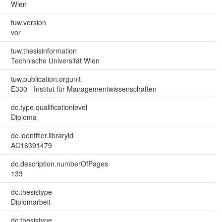
Wien
tuw.version
vor
tuw.thesisinformation
Technische Universität Wien
tuw.publication.orgunit
E330 - Institut für Managementwissenschaften
dc.type.qualificationlevel
Diploma
dc.identifier.libraryid
AC16391479
dc.description.numberOfPages
133
dc.thesistype
Diplomarbeit
dc.thesistype