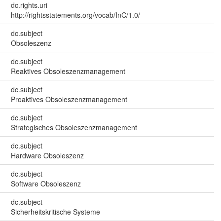
dc.rights.uri
http://rightsstatements.org/vocab/InC/1.0/
dc.subject
Obsoleszenz
dc.subject
Reaktives Obsoleszenzmanagement
dc.subject
Proaktives Obsoleszenzmanagement
dc.subject
Strategisches Obsoleszenzmanagement
dc.subject
Hardware Obsoleszenz
dc.subject
Software Obsoleszenz
dc.subject
Sicherheitskritische Systeme