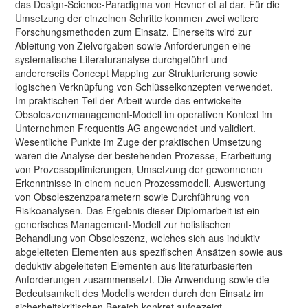
das Design-Science-Paradigma von Hevner et al dar. Für die
Umsetzung der einzelnen Schritte kommen zwei weitere
Forschungsmethoden zum Einsatz. Einerseits wird zur
Ableitung von Zielvorgaben sowie Anforderungen eine
systematische Literaturanalyse durchgeführt und
andererseits Concept Mapping zur Strukturierung sowie
logischen Verknüpfung von Schlüsselkonzepten verwendet.
Im praktischen Teil der Arbeit wurde das entwickelte
Obsoleszenzmanagement-Modell im operativen Kontext im
Unternehmen Frequentis AG angewendet und validiert.
Wesentliche Punkte im Zuge der praktischen Umsetzung
waren die Analyse der bestehenden Prozesse, Erarbeitung
von Prozessoptimierungen, Umsetzung der gewonnenen
Erkenntnisse in einem neuen Prozessmodell, Auswertung
von Obsoleszenzparametern sowie Durchführung von
Risikoanalysen. Das Ergebnis dieser Diplomarbeit ist ein
generisches Management-Modell zur holistischen
Behandlung von Obsoleszenz, welches sich aus induktiv
abgeleiteten Elementen aus spezifischen Ansätzen sowie aus
deduktiv abgeleiteten Elementen aus literaturbasierten
Anforderungen zusammensetzt. Die Anwendung sowie die
Bedeutsamkeit des Modells werden durch den Einsatz im
sicherheitskritischen Bereich konkret aufgezeigt.