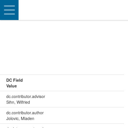
Toggle
navigation
DC Field
Value
dc.contributor.advisor
Sihn, Wilfried
dc.contributor.author
Jolovic, Mladen