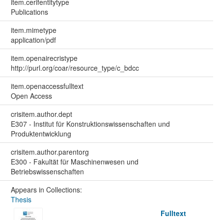
item.cerifentitytype
Publications
item.mimetype
application/pdf
item.openairecristype
http://purl.org/coar/resource_type/c_bdcc
item.openaccessfulltext
Open Access
crisitem.author.dept
E307 - Institut für Konstruktionswissenschaften und
Produktentwicklung
crisitem.author.parentorg
E300 - Fakultät für Maschinenwesen und
Betriebswissenschaften
Appears in Collections:
Thesis
Fulltext