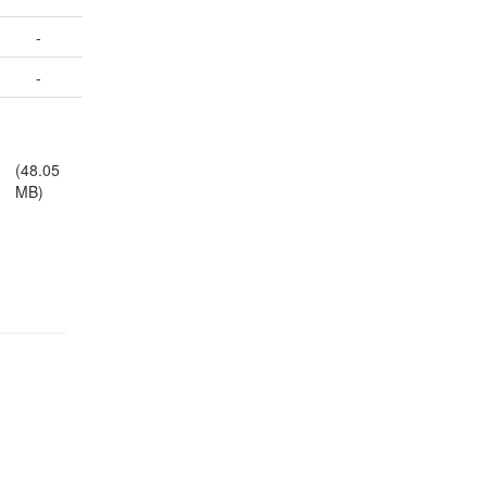
-
-
(48.05
MB)
egal Notice
Policies
Support
Data Protection Declaration