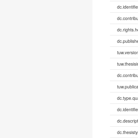
dc.identifie
dc.contribut
dc.rights.h
dc.publish
tuw.versio
tuw.thesis
dc.contribu
tuw.publica
dc.type.qua
dc.identifie
dc.descri
dc.thesist