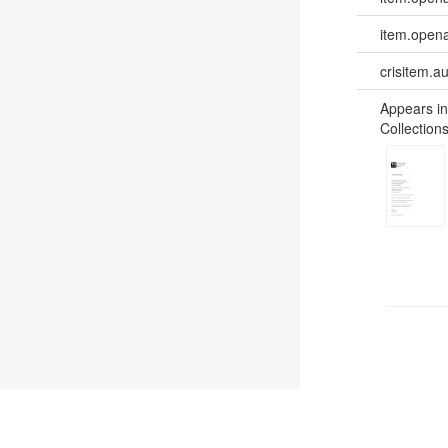
item.opena
crisitem.a
Appears in
Collections
©
2026
TU Wien