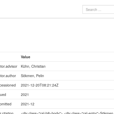
Value
tor.advisor
Kühn, Christian
utor.author
Sökmen, Pelin
ccessioned
2021-12-20T08:21:24Z
sued
2021
bmitted
2021-12
r.citation
<div class="csl-bib-body"> <div class="csl-entry">Sökmen