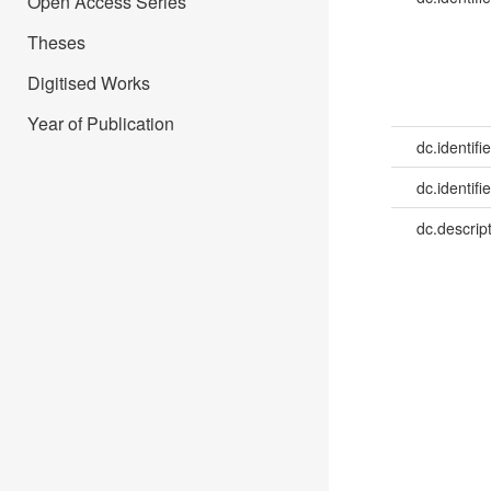
Open Access Series
Theses
Digitised Works
Year of Publication
dc.identifie
dc.identifie
dc.descrip