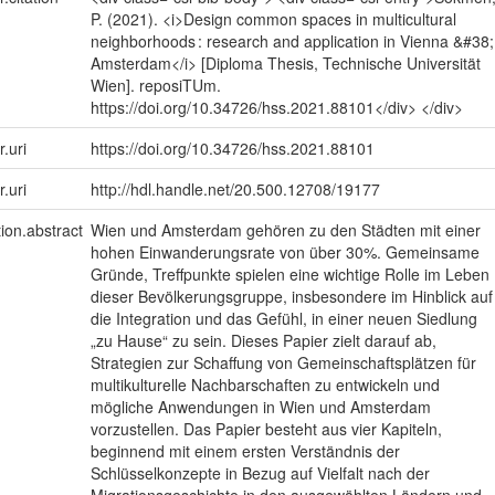
P. (2021). <i>Design common spaces in multicultural
neighborhoods : research and application in Vienna &#38;
Amsterdam</i> [Diploma Thesis, Technische Universität
Wien]. reposiTUm.
https://doi.org/10.34726/hss.2021.88101</div> </div>
r.uri
https://doi.org/10.34726/hss.2021.88101
r.uri
http://hdl.handle.net/20.500.12708/19177
tion.abstract
Wien und Amsterdam gehören zu den Städten mit einer
hohen Einwanderungsrate von über 30%. Gemeinsame
Gründe, Treffpunkte spielen eine wichtige Rolle im Leben
dieser Bevölkerungsgruppe, insbesondere im Hinblick auf
die Integration und das Gefühl, in einer neuen Siedlung
„zu Hause“ zu sein. Dieses Papier zielt darauf ab,
Strategien zur Schaffung von Gemeinschaftsplätzen für
multikulturelle Nachbarschaften zu entwickeln und
mögliche Anwendungen in Wien und Amsterdam
vorzustellen. Das Papier besteht aus vier Kapiteln,
beginnend mit einem ersten Verständnis der
Schlüsselkonzepte in Bezug auf Vielfalt nach der
Migrationsgeschichte in den ausgewählten Ländern und