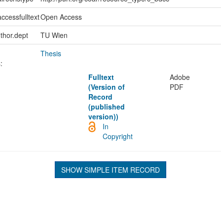
ccessfulltext
Open Access
uthor.dept
TU Wien
Thesis
:
Fulltext
Adobe
(Version of
PDF
Record
(published
version))
In
Copyright
SHOW SIMPLE ITEM RECORD
L