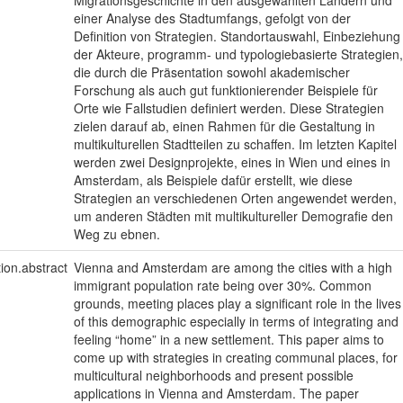
einer Analyse des Stadtumfangs, gefolgt von der
Definition von Strategien. Standortauswahl, Einbeziehung
der Akteure, programm- und typologiebasierte Strategien,
die durch die Präsentation sowohl akademischer
Forschung als auch gut funktionierender Beispiele für
Orte wie Fallstudien definiert werden. Diese Strategien
zielen darauf ab, einen Rahmen für die Gestaltung in
multikulturellen Stadtteilen zu schaffen. Im letzten Kapitel
werden zwei Designprojekte, eines in Wien und eines in
Amsterdam, als Beispiele dafür erstellt, wie diese
Strategien an verschiedenen Orten angewendet werden,
um anderen Städten mit multikultureller Demografie den
Weg zu ebnen.
tion.abstract
Vienna and Amsterdam are among the cities with a high
immigrant population rate being over 30%. Common
grounds, meeting places play a significant role in the lives
of this demographic especially in terms of integrating and
feeling “home” in a new settlement. This paper aims to
come up with strategies in creating communal places, for
multicultural neighborhoods and present possible
applications in Vienna and Amsterdam. The paper