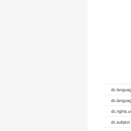
dc.langua
dc.languag
dc.rights.u
dc.subject