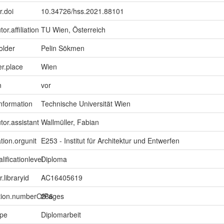
r.doi
10.34726/hss.2021.88101
or.affiliation
TU Wien, Österreich
older
Pelin Sökmen
er.place
Wien
n
vor
information
Technische Universität Wien
tor.assistant
Wallmüller, Fabian
tion.orgunit
E253 - Institut für Architektur und Entwerfen
lificationlevel
Diploma
r.libraryid
AC16405619
ption.numberOfPages
266
ype
Diplomarbeit