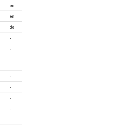
en
en
de
-
-
-
-
-
-
-
-
-