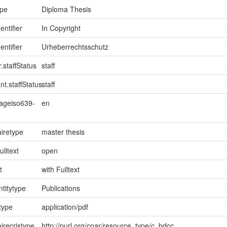
ype
Diploma Thesis
entifier
In Copyright
entifier
Urheberrechtsschutz
.staffStatus
staff
nt.staffStatus
staff
uageiso639-
en
iretype
master thesis
ulltext
open
t
with Fulltext
ntitytype
Publications
type
application/pdf
irecristype
http://purl.org/coar/resource_type/c_bdcc