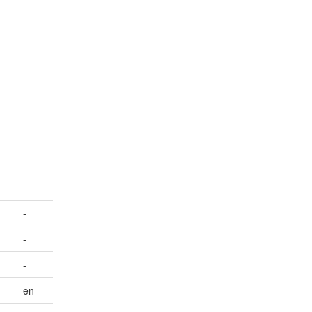
-
-
-
en