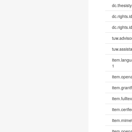
dc.thesist
dc.rights.id
dc.rights.id
tuw.advisor
tuw.assista
item.lang
1
item.opena
item.grantf
item.fulltex
item.cerife
item.mime
item.opena