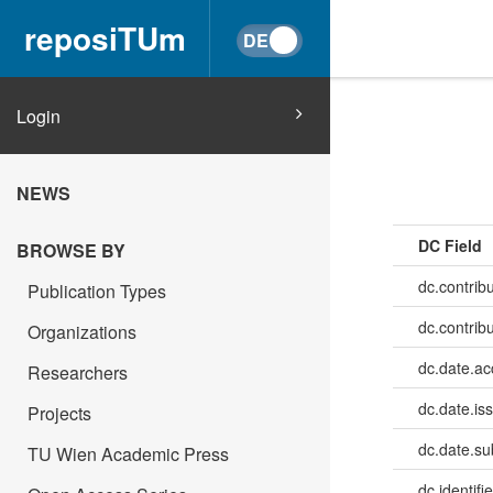
reposiTUm
Login
NEWS
DC Field
BROWSE BY
dc.contribu
Publication Types
dc.contrib
Organizations
dc.date.a
Researchers
dc.date.is
Projects
dc.date.su
TU Wien Academic Press
dc.identifie