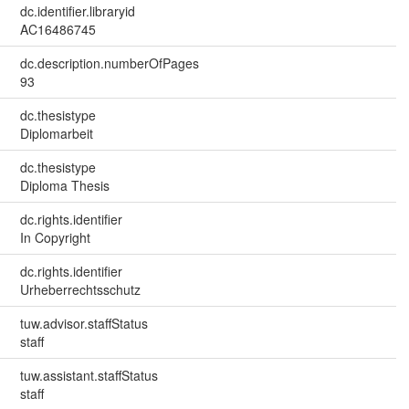
dc.identifier.libraryid
AC16486745
dc.description.numberOfPages
93
dc.thesistype
Diplomarbeit
dc.thesistype
Diploma Thesis
dc.rights.identifier
In Copyright
dc.rights.identifier
Urheberrechtsschutz
tuw.advisor.staffStatus
staff
tuw.assistant.staffStatus
staff