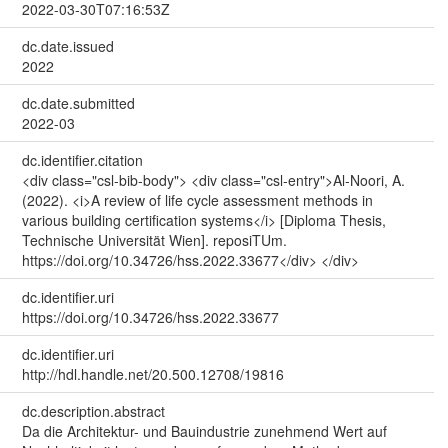
2022-03-30T07:16:53Z
dc.date.issued
2022
dc.date.submitted
2022-03
dc.identifier.citation
<div class="csl-bib-body"> <div class="csl-entry">Al-Noori, A.
(2022). <i>A review of life cycle assessment methods in
various building certification systems</i> [Diploma Thesis,
Technische Universität Wien]. reposiTUm.
https://doi.org/10.34726/hss.2022.33677</div> </div>
dc.identifier.uri
https://doi.org/10.34726/hss.2022.33677
dc.identifier.uri
http://hdl.handle.net/20.500.12708/19816
dc.description.abstract
Da die Architektur- und Bauindustrie zunehmend Wert auf