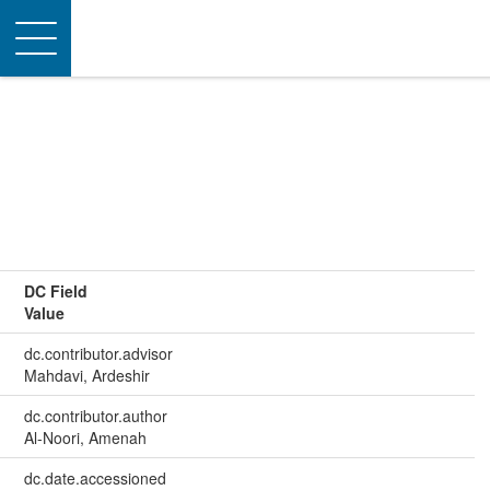
Toggle
navigation
DC Field
Value
dc.contributor.advisor
Mahdavi, Ardeshir
dc.contributor.author
Al-Noori, Amenah
dc.date.accessioned