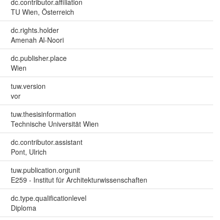
dc.contributor.affiliation
TU Wien, Österreich
dc.rights.holder
Amenah Al-Noori
dc.publisher.place
Wien
tuw.version
vor
tuw.thesisinformation
Technische Universität Wien
dc.contributor.assistant
Pont, Ulrich
tuw.publication.orgunit
E259 - Institut für Architekturwissenschaften
dc.type.qualificationlevel
Diploma