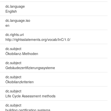
dc.language
English
dc.language.iso
en
dc.rights.uri
http://rightsstatements.org/vocab/InC/1.0/
dc.subject
Ökobilanz-Methoden
dc.subject
Gebäudezertifizierungssysteme
dc.subject
Ökobilanzkriterien
dc.subject
Life Cycle Assessment methods
dc.subject
building certification systems