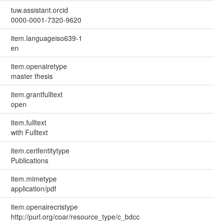
tuw.assistant.orcid
0000-0001-7320-9620
item.languageiso639-1
en
item.openairetype
master thesis
item.grantfulltext
open
item.fulltext
with Fulltext
item.cerifentitytype
Publications
item.mimetype
application/pdf
item.openairecristype
http://purl.org/coar/resource_type/c_bdcc