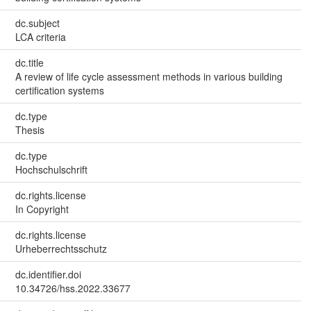
dc.subject
LCA criteria
dc.title
A review of life cycle assessment methods in various building
certification systems
dc.type
Thesis
dc.type
Hochschulschrift
dc.rights.license
In Copyright
dc.rights.license
Urheberrechtsschutz
dc.identifier.doi
10.34726/hss.2022.33677