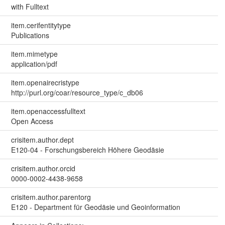
with Fulltext
item.cerifentitytype
Publications
item.mimetype
application/pdf
item.openairecristype
http://purl.org/coar/resource_type/c_db06
item.openaccessfulltext
Open Access
crisitem.author.dept
E120-04 - Forschungsbereich Höhere Geodäsie
crisitem.author.orcid
0000-0002-4438-9658
crisitem.author.parentorg
E120 - Department für Geodäsie und Geoinformation