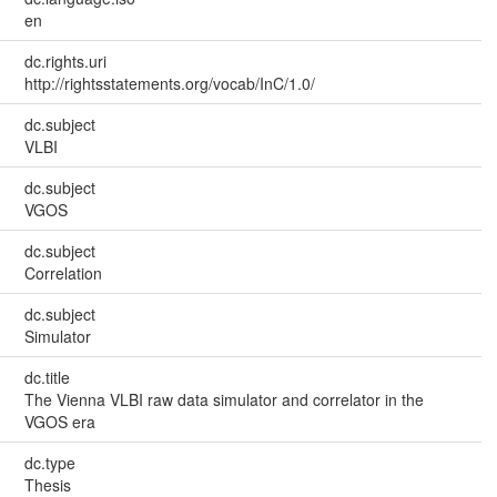
en
dc.rights.uri
http://rightsstatements.org/vocab/InC/1.0/
dc.subject
VLBI
dc.subject
VGOS
dc.subject
Correlation
dc.subject
Simulator
dc.title
The Vienna VLBI raw data simulator and correlator in the
VGOS era
dc.type
Thesis