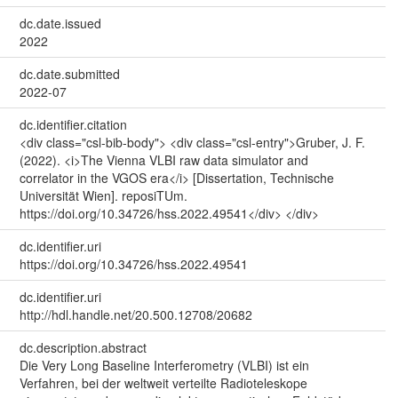
dc.date.issued
2022
dc.date.submitted
2022-07
dc.identifier.citation
<div class="csl-bib-body"> <div class="csl-entry">Gruber, J. F.
(2022). <i>The Vienna VLBI raw data simulator and
correlator in the VGOS era</i> [Dissertation, Technische
Universität Wien]. reposiTUm.
https://doi.org/10.34726/hss.2022.49541</div> </div>
dc.identifier.uri
https://doi.org/10.34726/hss.2022.49541
dc.identifier.uri
http://hdl.handle.net/20.500.12708/20682
dc.description.abstract
Die Very Long Baseline Interferometry (VLBI) ist ein
Verfahren, bei der weltweit verteilte Radioteleskope