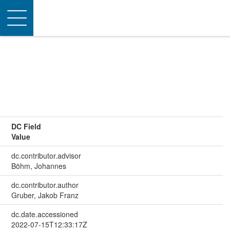
Toggle
navigation
DC Field
Value
dc.contributor.advisor
Böhm, Johannes
dc.contributor.author
Gruber, Jakob Franz
dc.date.accessioned
2022-07-15T12:33:17Z