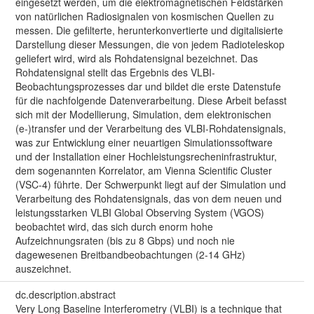
eingesetzt werden, um die elektromagnetischen Feldstärken
von natürlichen Radiosignalen von kosmischen Quellen zu
messen. Die gefilterte, herunterkonvertierte und digitalisierte
Darstellung dieser Messungen, die von jedem Radioteleskop
geliefert wird, wird als Rohdatensignal bezeichnet. Das
Rohdatensignal stellt das Ergebnis des VLBI-
Beobachtungsprozesses dar und bildet die erste Datenstufe
für die nachfolgende Datenverarbeitung. Diese Arbeit befasst
sich mit der Modellierung, Simulation, dem elektronischen
(e-)transfer und der Verarbeitung des VLBI-Rohdatensignals,
was zur Entwicklung einer neuartigen Simulationssoftware
und der Installation einer Hochleistungsrecheninfrastruktur,
dem sogenannten Korrelator, am Vienna Scientific Cluster
(VSC-4) führte. Der Schwerpunkt liegt auf der Simulation und
Verarbeitung des Rohdatensignals, das von dem neuen und
leistungsstarken VLBI Global Observing System (VGOS)
beobachtet wird, das sich durch enorm hohe
Aufzeichnungsraten (bis zu 8 Gbps) und noch nie
dagewesenen Breitbandbeobachtungen (2-14 GHz)
auszeichnet.
dc.description.abstract
Very Long Baseline Interferometry (VLBI) is a technique that