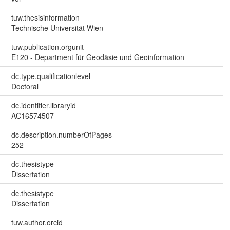
tuw.thesisinformation
Technische Universität Wien
tuw.publication.orgunit
E120 - Department für Geodäsie und Geoinformation
dc.type.qualificationlevel
Doctoral
dc.identifier.libraryid
AC16574507
dc.description.numberOfPages
252
dc.thesistype
Dissertation
dc.thesistype
Dissertation
tuw.author.orcid