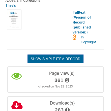
Appears in Collections:
Thesis
Fulltext
(Version of
Record
(published
version))
In
Copyright
SHOW SIMPLE ITEM RECORD
Page view(s)
361
checked on Nov 28, 2023
Download(s)
263