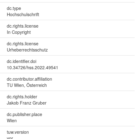
dc.type
Hochschulschrift
dc.rights.license
In Copyright
dc.rights.license
Urheberrechtsschutz
dc.identifier.doi
10.34726/hss.2022.49541
dc.contributor.affiliation
TU Wien, Österreich
dc.rights.holder
Jakob Franz Gruber
dc.publisher.place
Wien
tuw.version
vor