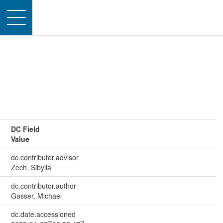
Toggle
navigation
DC Field
Value
dc.contributor.advisor
Zech, Sibylla
dc.contributor.author
Gasser, Michael
dc.date.accessioned