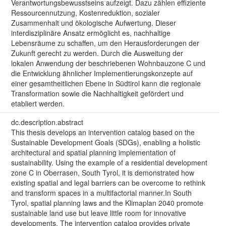
Verantwortungsbewusstseins aufzeigt. Dazu zählen effiziente
Ressourcennutzung, Kostenreduktion, sozialer
Zusammenhalt und ökologische Aufwertung. Dieser
interdisziplinäre Ansatz ermöglicht es, nachhaltige
Lebensräume zu schaffen, um den Herausforderungen der
Zukunft gerecht zu werden. Durch die Ausweitung der
lokalen Anwendung der beschriebenen Wohnbauzone C und
die Entwicklung ähnlicher Implementierungskonzepte auf
einer gesamtheitlichen Ebene in Südtirol kann die regionale
Transformation sowie die Nachhaltigkeit gefördert und
etabliert werden.
dc.description.abstract
This thesis develops an intervention catalog based on the
Sustainable Development Goals (SDGs), enabling a holistic
architectural and spatial planning implementation of
sustainability. Using the example of a residential development
zone C in Oberrasen, South Tyrol, it is demonstrated how
existing spatial and legal barriers can be overcome to rethink
and transform spaces in a multifactorial manner.In South
Tyrol, spatial planning laws and the Klimaplan 2040 promote
sustainable land use but leave little room for innovative
developments. The intervention catalog provides private