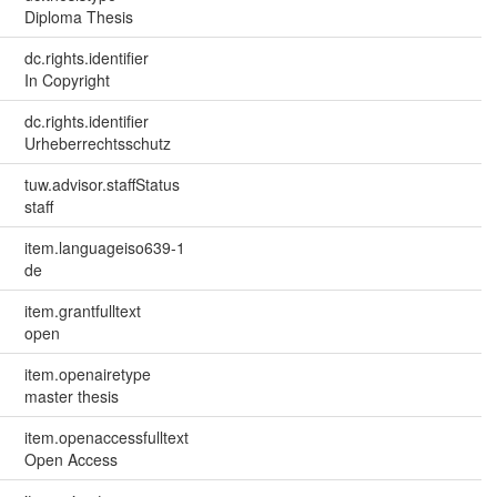
Diploma Thesis
dc.rights.identifier
In Copyright
dc.rights.identifier
Urheberrechtsschutz
tuw.advisor.staffStatus
staff
item.languageiso639-1
de
item.grantfulltext
open
item.openairetype
master thesis
item.openaccessfulltext
Open Access