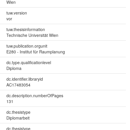
Wien
tuw.version
vor
tuw.thesisinformation
Technische Universität Wien
tuw.publication.orgunit
E280 - Institut für Raumplanung
dc.type.qualificationlevel
Diploma
dc.identifier.libraryid
AC17483054
dc.description.numberOfPages
131
dc.thesistype
Diplomarbeit
dc.thesistype