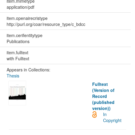
item.mimetype
application/pdf
item.openairecristype
http://purl.org/coar/resource_type/c_bdcc
item.cerifentitytype
Publications
item.fulltext
with Fulltext
Appears in Collections:
Thesis
Fulltext
(Version of
Record
(published
version))
In
Copyright