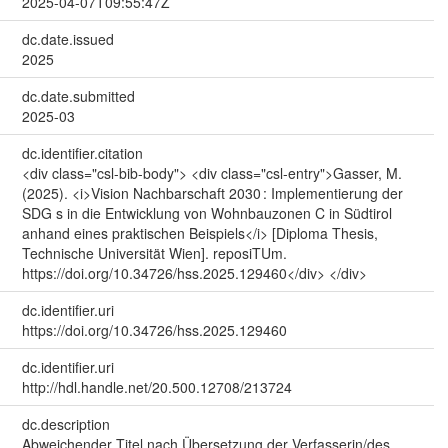
2025-04-07T09:55:47Z
dc.date.issued
2025
dc.date.submitted
2025-03
dc.identifier.citation
<div class="csl-bib-body"> <div class="csl-entry">Gasser, M.
(2025). <i>Vision Nachbarschaft 2030 : Implementierung der
SDG s in die Entwicklung von Wohnbauzonen C in Südtirol
anhand eines praktischen Beispiels</i> [Diploma Thesis,
Technische Universität Wien]. reposiTUm.
https://doi.org/10.34726/hss.2025.129460</div> </div>
dc.identifier.uri
https://doi.org/10.34726/hss.2025.129460
dc.identifier.uri
http://hdl.handle.net/20.500.12708/213724
dc.description
Abweichender Titel nach Übersetzung der Verfasserin/des