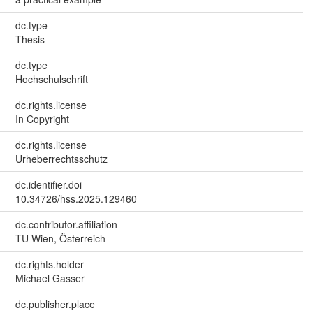
dc.type
Thesis
dc.type
Hochschulschrift
dc.rights.license
In Copyright
dc.rights.license
Urheberrechtsschutz
dc.identifier.doi
10.34726/hss.2025.129460
dc.contributor.affiliation
TU Wien, Österreich
dc.rights.holder
Michael Gasser
dc.publisher.place