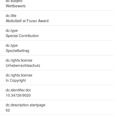
dc.subject
Wettbewerb
dc.title
Abdiullatif al Fozan Award
dc.type
Special Contribution
dc.type
Spezialbeitrag
dc.rights.license
Urheberrechtsschutz
dc.rights.license
In Copyright
dc.identifier.doi
10.34726/9020
dc.description.startpage
62