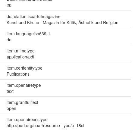
20
dc.relation.ispartofmagazine
Kunst und Kirche : Magazin für Kritik, Ästhetik und Religion
item.languageiso639-1
de
item.mimetype
application/pdf
item.cerifentitytype
Publications
item.openairetype
text
item.grantfulltext
open
item.openairecristype
http://purl.org/coar/resource_type/c_18cf