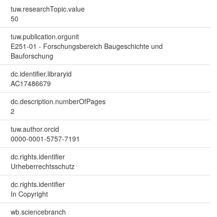
tuw.researchTopic.value
50
tuw.publication.orgunit
E251-01 - Forschungsbereich Baugeschichte und
Bauforschung
dc.identifier.libraryid
AC17486679
dc.description.numberOfPages
2
tuw.author.orcid
0000-0001-5757-7191
dc.rights.identifier
Urheberrechtsschutz
dc.rights.identifier
In Copyright
wb.sciencebranch