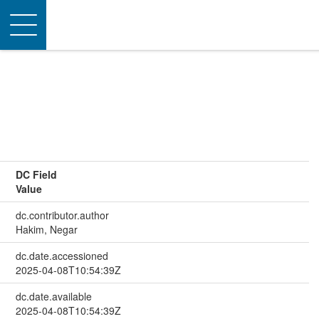
Toggle
navigation
DC Field
Value
dc.contributor.author
Hakim, Negar
dc.date.accessioned
2025-04-08T10:54:39Z
dc.date.available
2025-04-08T10:54:39Z