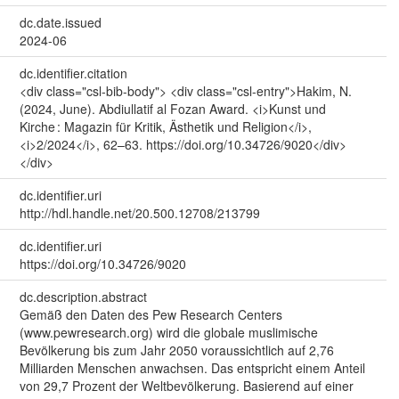
dc.date.issued
2024-06
dc.identifier.citation
<div class="csl-bib-body"> <div class="csl-entry">Hakim, N.
(2024, June). Abdiullatif al Fozan Award. <i>Kunst und
Kirche : Magazin für Kritik, Ästhetik und Religion</i>,
<i>2/2024</i>, 62–63. https://doi.org/10.34726/9020</div>
</div>
dc.identifier.uri
http://hdl.handle.net/20.500.12708/213799
dc.identifier.uri
https://doi.org/10.34726/9020
dc.description.abstract
Gemäß den Daten des Pew Research Centers
(www.pewresearch.org) wird die globale muslimische
Bevölkerung bis zum Jahr 2050 voraussichtlich auf 2,76
Milliarden Menschen anwachsen. Das entspricht einem Anteil
von 29,7 Prozent der Weltbevölkerung. Basierend auf einer