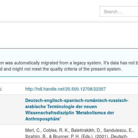
em was automatically migrated from a legacy system. It's data has not 
 and might not meet the quality criteria of the present system.
k:
http://hdl.handle.net/20.500.12708/22357
Deutsch-englisch-spanisch-rumänisch-russisch-
arabische Terminologie der neuen
Wissenschaftsdisziplin 'Metabolismus der
Anthroposphäre'
Merl, C., Cobles, R. K., Baletinskikh, D., Sandulescu, E.,
Ibrahim, B., & Brunner, P. H. (Eds.). (2001).
Deutsch-