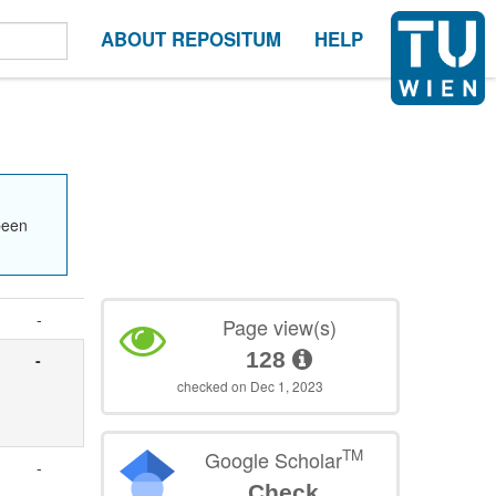
ABOUT REPOSITUM
HELP
been
-
Page view(s)
128
-
checked on Dec 1, 2023
TM
Google Scholar
-
Check