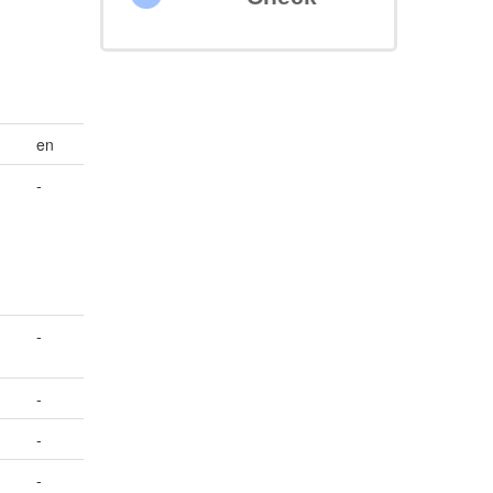
en
-
-
-
-
-