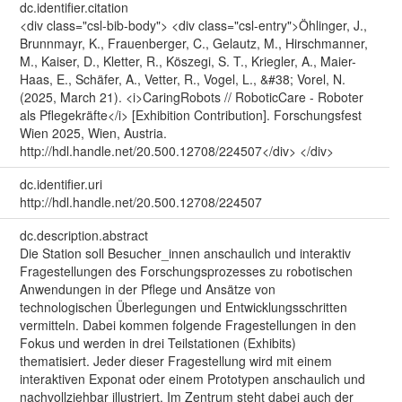
dc.identifier.citation
<div class="csl-bib-body"> <div class="csl-entry">Öhlinger, J.,
Brunnmayr, K., Frauenberger, C., Gelautz, M., Hirschmanner,
M., Kaiser, D., Kletter, R., Köszegi, S. T., Kriegler, A., Maier-
Haas, E., Schäfer, A., Vetter, R., Vogel, L., &#38; Vorel, N.
(2025, March 21). <i>CaringRobots // RoboticCare - Roboter
als Pflegekräfte</i> [Exhibition Contribution]. Forschungsfest
Wien 2025, Wien, Austria.
http://hdl.handle.net/20.500.12708/224507</div> </div>
dc.identifier.uri
http://hdl.handle.net/20.500.12708/224507
dc.description.abstract
Die Station soll Besucher_innen anschaulich und interaktiv
Fragestellungen des Forschungsprozesses zu robotischen
Anwendungen in der Pflege und Ansätze von
technologischen Überlegungen und Entwicklungsschritten
vermitteln. Dabei kommen folgende Fragestellungen in den
Fokus und werden in drei Teilstationen (Exhibits)
thematisiert. Jeder dieser Fragestellung wird mit einem
interaktiven Exponat oder einem Prototypen anschaulich und
nachvollziehbar illustriert. Im Zentrum steht dabei auch der