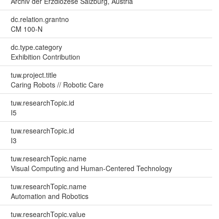
Archiv der Erzdiözese Salzburg, Austria
dc.relation.grantno
CM 100-N
dc.type.category
Exhibition Contribution
tuw.project.title
Caring Robots // Robotic Care
tuw.researchTopic.id
I5
tuw.researchTopic.id
I3
tuw.researchTopic.name
Visual Computing and Human-Centered Technology
tuw.researchTopic.name
Automation and Robotics
tuw.researchTopic.value