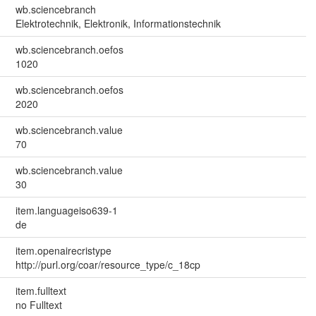
wb.sciencebranch
Elektrotechnik, Elektronik, Informationstechnik
wb.sciencebranch.oefos
1020
wb.sciencebranch.oefos
2020
wb.sciencebranch.value
70
wb.sciencebranch.value
30
item.languageiso639-1
de
item.openairecristype
http://purl.org/coar/resource_type/c_18cp
item.fulltext
no Fulltext