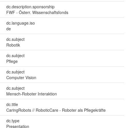
dc.description.sponsorship
FWF - Österr. Wissenschaftsfonds
dc.language.iso
de
dc.subject
Robotik
dc.subject
Pflege
dc.subject
Computer Vision
dc.subject
Mensch-Roboter Interaktion
dc.title
CaringRobots // RoboticCare - Roboter als Pflegekräfte
dc.type
Presentation