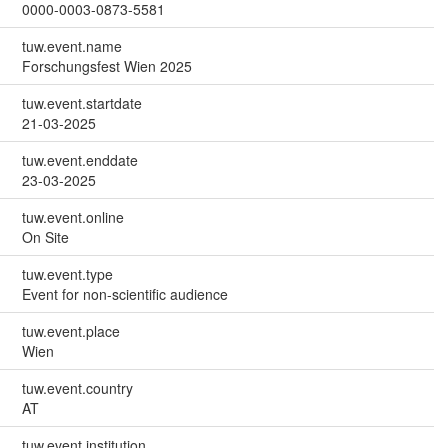
0000-0003-0873-5581
tuw.event.name
Forschungsfest Wien 2025
tuw.event.startdate
21-03-2025
tuw.event.enddate
23-03-2025
tuw.event.online
On Site
tuw.event.type
Event for non-scientific audience
tuw.event.place
Wien
tuw.event.country
AT
tuw.event.institution