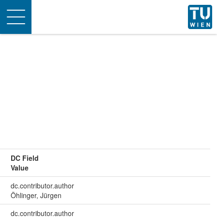
Toggle
navigation
DC Field
Value
dc.contributor.author
Öhlinger, Jürgen
dc.contributor.author