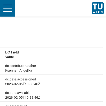
Toggle
navigation
DC Field
Value
dc.contributor.author
Psenner, Angelika
dc.date.accessioned
2026-02-05T10:33:46Z
dc.date.available
2026-02-05T10:33:46Z