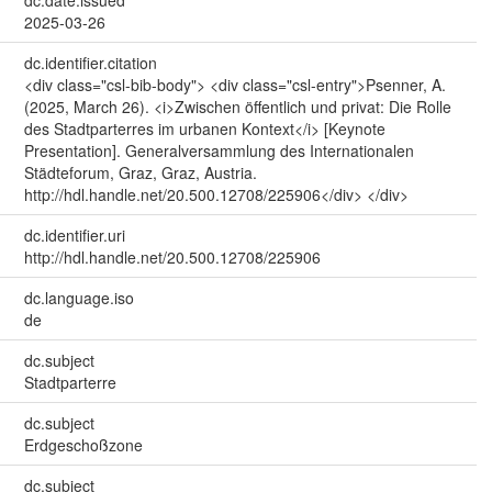
dc.date.issued
2025-03-26
dc.identifier.citation
<div class="csl-bib-body"> <div class="csl-entry">Psenner, A.
(2025, March 26). <i>Zwischen öffentlich und privat: Die Rolle
des Stadtparterres im urbanen Kontext</i> [Keynote
Presentation]. Generalversammlung des Internationalen
Städteforum, Graz, Graz, Austria.
http://hdl.handle.net/20.500.12708/225906</div> </div>
dc.identifier.uri
http://hdl.handle.net/20.500.12708/225906
dc.language.iso
de
dc.subject
Stadtparterre
dc.subject
Erdgeschoßzone
dc.subject