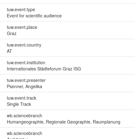
tuw.event.type
Event for scientific audience
tuw.event.place
Graz
tuw.event.country
AT
tuw.event.institution
Internationales Städteforum Graz ISG
tuw.event.presenter
Psenner, Angelika
tuw.event.track
Single Track
wb.sciencebranch
Humangeographie, Regionale Geographie, Raumplanung
wb.sciencebranch