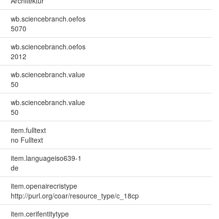
Architektur
wb.sciencebranch.oefos
5070
wb.sciencebranch.oefos
2012
wb.sciencebranch.value
50
wb.sciencebranch.value
50
item.fulltext
no Fulltext
item.languageiso639-1
de
item.openairecristype
http://purl.org/coar/resource_type/c_18cp
item.cerifentitytype