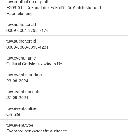
tuw.publication.orgunit
E299-01 - Dekanat der Fakultät für Architektur und
Raumplanung
tuw.author.orcid
0009-0004-3798-7176
tuw.author.orcid
0009-0006-0393-4281
tuw.event.name
Cultural Collisions - wAy to Be
tuw.event.startdate
23-09-2024
tuw.event.enddate
27-09-2024
tuw.event.online
On Site
tuw.event.type
Event for non-scientific audience