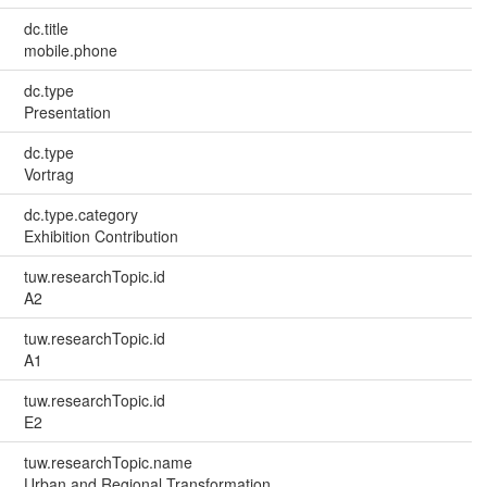
dc.title
mobile.phone
dc.type
Presentation
dc.type
Vortrag
dc.type.category
Exhibition Contribution
tuw.researchTopic.id
A2
tuw.researchTopic.id
A1
tuw.researchTopic.id
E2
tuw.researchTopic.name
Urban and Regional Transformation