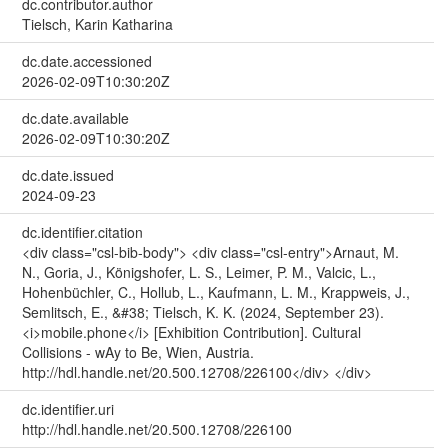
dc.contributor.author
Tielsch, Karin Katharina
dc.date.accessioned
2026-02-09T10:30:20Z
dc.date.available
2026-02-09T10:30:20Z
dc.date.issued
2024-09-23
dc.identifier.citation
<div class="csl-bib-body"> <div class="csl-entry">Arnaut, M.
N., Goria, J., Königshofer, L. S., Leimer, P. M., Valcic, L.,
Hohenbüchler, C., Hollub, L., Kaufmann, L. M., Krappweis, J.,
Semlitsch, E., &#38; Tielsch, K. K. (2024, September 23).
<i>mobile.phone</i> [Exhibition Contribution]. Cultural
Collisions - wAy to Be, Wien, Austria.
http://hdl.handle.net/20.500.12708/226100</div> </div>
dc.identifier.uri
http://hdl.handle.net/20.500.12708/226100