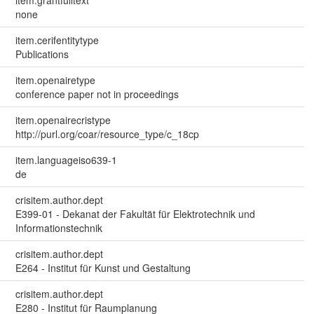
none
item.cerifentitytype
Publications
item.openairetype
conference paper not in proceedings
item.openairecristype
http://purl.org/coar/resource_type/c_18cp
item.languageiso639-1
de
crisitem.author.dept
E399-01 - Dekanat der Fakultät für Elektrotechnik und
Informationstechnik
crisitem.author.dept
E264 - Institut für Kunst und Gestaltung
crisitem.author.dept
E280 - Institut für Raumplanung