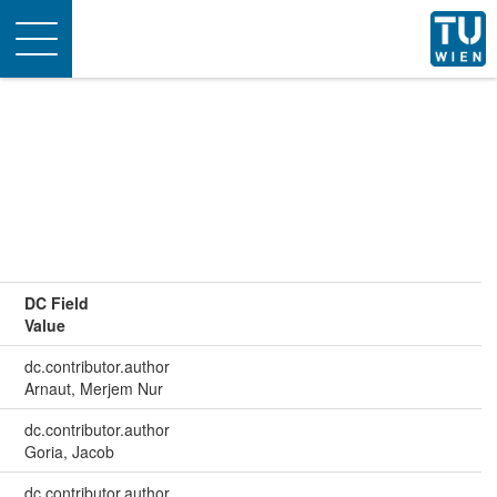
Toggle
navigation
DC Field
Value
dc.contributor.author
Arnaut, Merjem Nur
dc.contributor.author
Goria, Jacob
dc.contributor.author