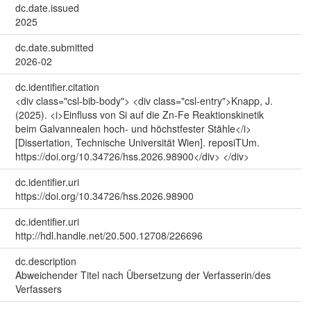
dc.date.issued
2025
dc.date.submitted
2026-02
dc.identifier.citation
<div class="csl-bib-body"> <div class="csl-entry">Knapp, J.
(2025). <i>Einfluss von Si auf die Zn-Fe Reaktionskinetik
beim Galvannealen hoch- und höchstfester Stähle</i>
[Dissertation, Technische Universität Wien]. reposiTUm.
https://doi.org/10.34726/hss.2026.98900</div> </div>
dc.identifier.uri
https://doi.org/10.34726/hss.2026.98900
dc.identifier.uri
http://hdl.handle.net/20.500.12708/226696
dc.description
Abweichender Titel nach Übersetzung der Verfasserin/des
Verfassers