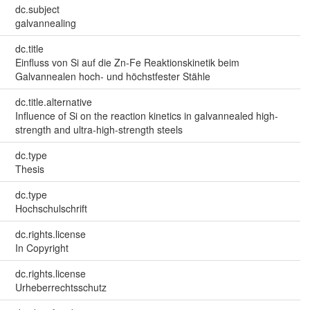
dc.subject
galvannealing
dc.title
Einfluss von Si auf die Zn-Fe Reaktionskinetik beim
Galvannealen hoch- und höchstfester Stähle
dc.title.alternative
Influence of Si on the reaction kinetics in galvannealed high-
strength and ultra-high-strength steels
dc.type
Thesis
dc.type
Hochschulschrift
dc.rights.license
In Copyright
dc.rights.license
Urheberrechtsschutz