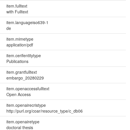
item.fulltext
with Fulltext
item.languageiso639-1
de
item.mimetype
application/pdf
item.cerifentitytype
Publications
item.grantfulltext
embargo_20280229
item.openaccessfulltext
Open Access
item.openairecristype
http://purl.org/coar/resource_type/c_db06
item.openairetype
doctoral thesis