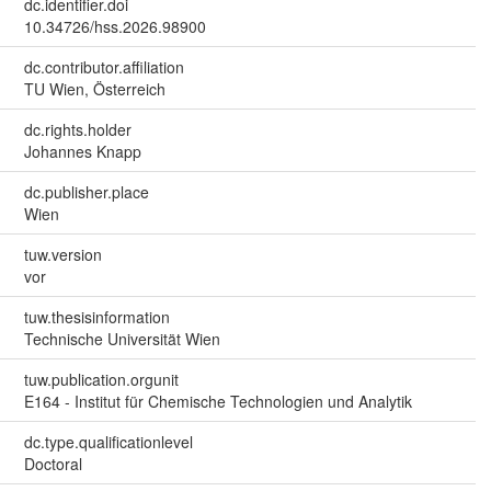
dc.identifier.doi
10.34726/hss.2026.98900
dc.contributor.affiliation
TU Wien, Österreich
dc.rights.holder
Johannes Knapp
dc.publisher.place
Wien
tuw.version
vor
tuw.thesisinformation
Technische Universität Wien
tuw.publication.orgunit
E164 - Institut für Chemische Technologien und Analytik
dc.type.qualificationlevel
Doctoral