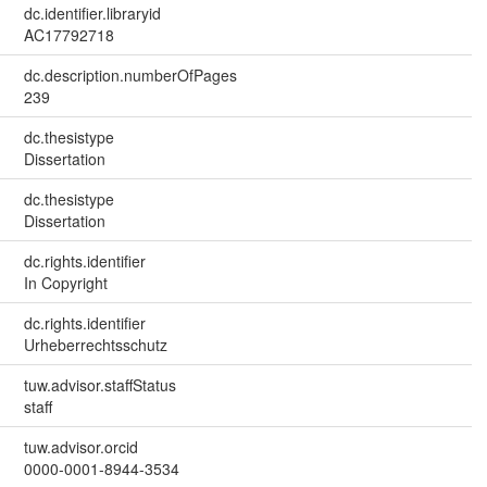
dc.identifier.libraryid
AC17792718
dc.description.numberOfPages
239
dc.thesistype
Dissertation
dc.thesistype
Dissertation
dc.rights.identifier
In Copyright
dc.rights.identifier
Urheberrechtsschutz
tuw.advisor.staffStatus
staff
tuw.advisor.orcid
0000-0001-8944-3534