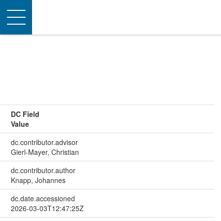
Toggle
navigation
DC Field
Value
dc.contributor.advisor
Gierl-Mayer, Christian
dc.contributor.author
Knapp, Johannes
dc.date.accessioned
2026-03-03T12:47:25Z