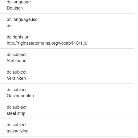
dc.language
Deutsch
dc.language.iso
de
dc.rights.uri
http://rightsstatements.org/vocab/InC/1.0/
dc.subject
Stahlband
dc.subject
Verzinken
dc.subject
Galvannealen
dc.subject
steel strip
dc.subject
galvanizing