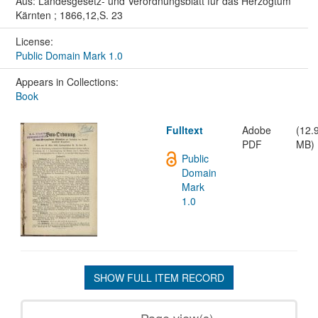
Aus: Landesgesetz- und Verordnungsblatt für das Herzogtum
Kärnten ; 1866,12,S. 23
License:
Public Domain Mark 1.0
Appears in Collections:
Book
Fulltext
Adobe
(12.
PDF
MB)
Public
Domain
Mark
1.0
SHOW FULL ITEM RECORD