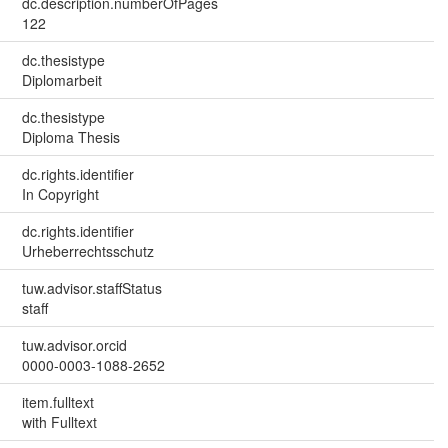
dc.description.numberOfPages
122
dc.thesistype
Diplomarbeit
dc.thesistype
Diploma Thesis
dc.rights.identifier
In Copyright
dc.rights.identifier
Urheberrechtsschutz
tuw.advisor.staffStatus
staff
tuw.advisor.orcid
0000-0003-1088-2652
item.fulltext
with Fulltext