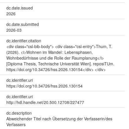
dc.date.issued
2026
dc.date.submitted
2026-03
dc.identifier.citation
<div class="csl-bib-body"> <div class="csl-entry">Thum, T.
(2026). <i>Wohnen im Wandel : Lebensphasen,
Wohnbedürfnisse und die Rolle der Raumplanung</i>
[Diploma Thesis, Technische Universität Wien]. reposiTUm.
https://doi.org/10.34726/hss.2026.130154</div> </div>
dc.identifier.uri
https://doi.org/10.34726/hss.2026.130154
dc.identifier.uri
http://hdl.handle.net/20.500.12708/227477
dc.description
Abweichender Titel nach Übersetzung der Verfasserin/des
Verfassers