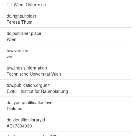
TU Wien, Österreich
dc.rights.holder
Teresa Thum
dc.publisher.place
Wien
tuw.version
vor
tuw.thesisinformation
Technische Universität Wien
tuw.publication.orgunit
E280 - Institut für Raumplanung
dc.type.qualificationlevel
Diploma
dc.identifier.libraryid
AC17834030