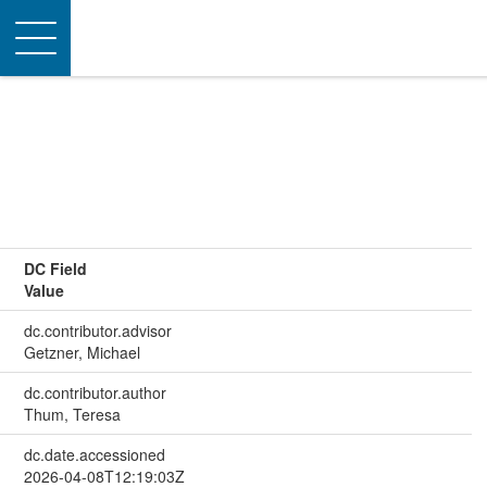
Toggle
navigation
DC Field
Value
dc.contributor.advisor
Getzner, Michael
dc.contributor.author
Thum, Teresa
dc.date.accessioned
2026-04-08T12:19:03Z