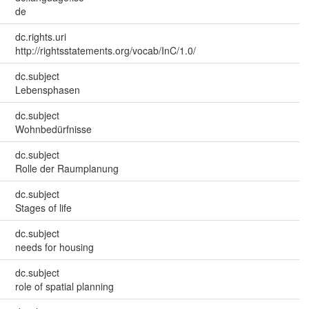
de
dc.rights.uri
http://rightsstatements.org/vocab/InC/1.0/
dc.subject
Lebensphasen
dc.subject
Wohnbedürfnisse
dc.subject
Rolle der Raumplanung
dc.subject
Stages of life
dc.subject
needs for housing
dc.subject
role of spatial planning