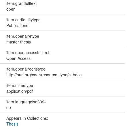
item.grantfulltext
open
item.cerifentitytype
Publications
item.openairetype
master thesis
item.openaccessfulltext
Open Access
item.openairecristype
http://purl.org/coar/resource_type/c_bdcc
item.mimetype
application/pdf
item.languageiso639-1
de
Appears in Collections:
Thesis