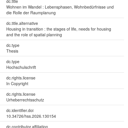
dc.title
Wohnen im Wandel : Lebensphasen, Wohnbedürfnisse und
die Rolle der Raumplanung
dc.title.alternative
Housing in transition : the stages of life, needs for housing
and the role of spatial planning
dc.type
Thesis
dc.type
Hochschulschrift
dc.rights.license
In Copyright
dc.rights.license
Urheberrechtsschutz
dc.identifier.doi
10.34726/hss.2026.130154
dc.contributor.affiliation