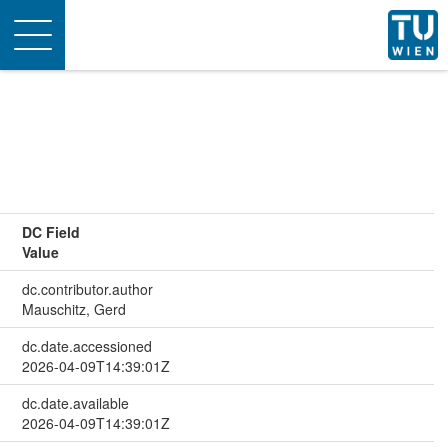
Toggle
navigation
DC Field
Value
dc.contributor.author
Mauschitz, Gerd
dc.date.accessioned
2026-04-09T14:39:01Z
dc.date.available
2026-04-09T14:39:01Z