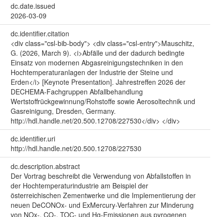
dc.date.issued
2026-03-09
dc.identifier.citation
<div class="csl-bib-body"> <div class="csl-entry">Mauschitz,
G. (2026, March 9). <i>Abfälle und der dadurch bedingte
Einsatz von modernen Abgasreinigungstechniken in den
Hochtemperaturanlagen der Industrie der Steine und
Erden</i> [Keynote Presentation]. Jahrestreffen 2026 der
DECHEMA-Fachgruppen Abfallbehandlung
Wertstoffrückgewinnung/Rohstoffe sowie Aerosoltechnik und
Gasreinigung, Dresden, Germany.
http://hdl.handle.net/20.500.12708/227530</div> </div>
dc.identifier.uri
http://hdl.handle.net/20.500.12708/227530
dc.description.abstract
Der Vortrag beschreibt die Verwendung von Abfallstoffen in
der Hochtemperaturindustrie am Beispiel der
österreichischen Zementwerke und die Implementierung der
neuen DeCONOx- und ExMercury-Verfahren zur Minderung
von NOx-, CO-, TOC- und Hg-Emissionen aus pyrogenen