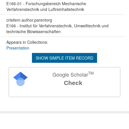
E166-01 - Forschungsbereich Mechanische
Verfahrenstechnik und Luftreinhaltetechnik
crisitem.author.parentorg
E166 - Institut für Verfahrenstechnik, Umwelttechnik und
technische Biowissenschaften
Appears in Collections:
Presentation
SHOW SIMPLE ITEM RECORD
TM
Google Scholar
Check
©
2026
TU Wien
Support
Data Protection Declaration
Legal Notice
Policies