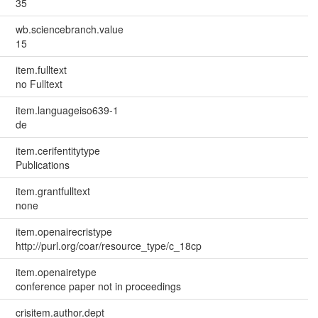
35
wb.sciencebranch.value
15
item.fulltext
no Fulltext
item.languageiso639-1
de
item.cerifentitytype
Publications
item.grantfulltext
none
item.openairecristype
http://purl.org/coar/resource_type/c_18cp
item.openairetype
conference paper not in proceedings
crisitem.author.dept