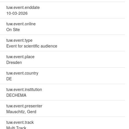
tuw.event.enddate
10-03-2026
tuw.event.online
On Site
tuw.event.type
Event for scientific audience
tuw.event.place
Dresden
tuw.event.country
DE
tuw.event.institution
DECHEMA
tuw.event.presenter
Mauschitz, Gerd
tuw.event.track
Multi Track