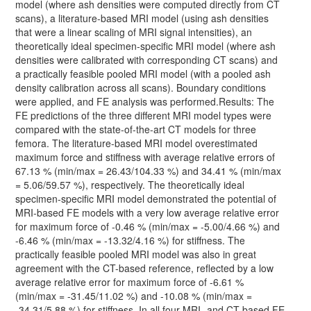
model (where ash densities were computed directly from CT
scans), a literature-based MRI model (using ash densities
that were a linear scaling of MRI signal intensities), an
theoretically ideal specimen-specific MRI model (where ash
densities were calibrated with corresponding CT scans) and
a practically feasible pooled MRI model (with a pooled ash
density calibration across all scans). Boundary conditions
were applied, and FE analysis was performed.Results: The
FE predictions of the three different MRI model types were
compared with the state-of-the-art CT models for three
femora. The literature-based MRI model overestimated
maximum force and stiffness with average relative errors of
67.13 % (min/max = 26.43/104.33 %) and 34.41 % (min/max
= 5.06/59.57 %), respectively. The theoretically ideal
specimen-specific MRI model demonstrated the potential of
MRI-based FE models with a very low average relative error
for maximum force of -0.46 % (min/max = -5.00/4.66 %) and
-6.46 % (min/max = -13.32/4.16 %) for stiffness. The
practically feasible pooled MRI model was also in great
agreement with the CT-based reference, reflected by a low
average relative error for maximum force of -6.61 %
(min/max = -31.45/11.02 %) and -10.08 % (min/max =
-34.31/5.88 %) for stiffness. In all four MRI- and CT-based FE