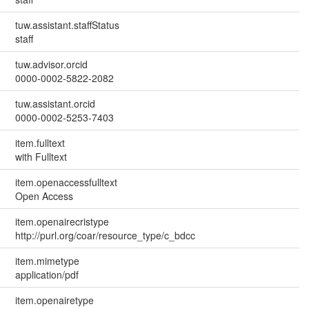
tuw.assistant.staffStatus
staff
tuw.advisor.orcid
0000-0002-5822-2082
tuw.assistant.orcid
0000-0002-5253-7403
item.fulltext
with Fulltext
item.openaccessfulltext
Open Access
item.openairecristype
http://purl.org/coar/resource_type/c_bdcc
item.mimetype
application/pdf
item.openairetype