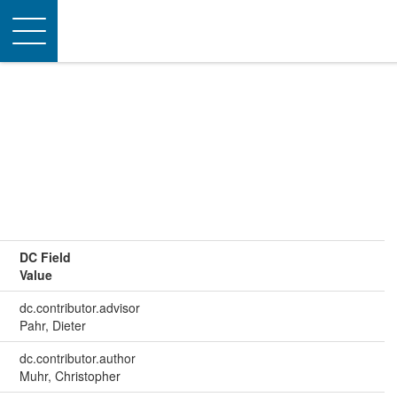
Toggle
navigation
DC Field
Value
dc.contributor.advisor
Pahr, Dieter
dc.contributor.author
Muhr, Christopher