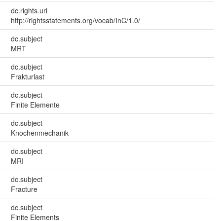
dc.rights.uri
http://rightsstatements.org/vocab/InC/1.0/
dc.subject
MRT
dc.subject
Frakturlast
dc.subject
Finite Elemente
dc.subject
Knochenmechanik
dc.subject
MRI
dc.subject
Fracture
dc.subject
Finite Elements