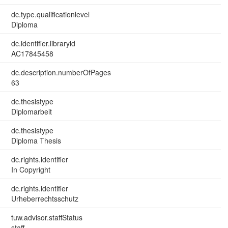
dc.type.qualificationlevel
Diploma
dc.identifier.libraryid
AC17845458
dc.description.numberOfPages
63
dc.thesistype
Diplomarbeit
dc.thesistype
Diploma Thesis
dc.rights.identifier
In Copyright
dc.rights.identifier
Urheberrechtsschutz
tuw.advisor.staffStatus
staff