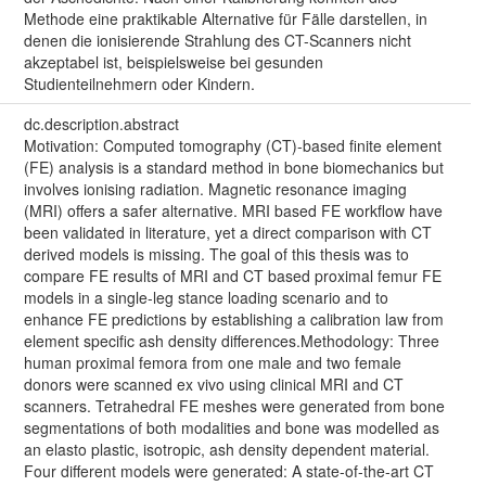
Methode eine praktikable Alternative für Fälle darstellen, in
denen die ionisierende Strahlung des CT-Scanners nicht
akzeptabel ist, beispielsweise bei gesunden
Studienteilnehmern oder Kindern.
dc.description.abstract
Motivation: Computed tomography (CT)-based finite element
(FE) analysis is a standard method in bone biomechanics but
involves ionising radiation. Magnetic resonance imaging
(MRI) offers a safer alternative. MRI based FE workflow have
been validated in literature, yet a direct comparison with CT
derived models is missing. The goal of this thesis was to
compare FE results of MRI and CT based proximal femur FE
models in a single-leg stance loading scenario and to
enhance FE predictions by establishing a calibration law from
element specific ash density differences.Methodology: Three
human proximal femora from one male and two female
donors were scanned ex vivo using clinical MRI and CT
scanners. Tetrahedral FE meshes were generated from bone
segmentations of both modalities and bone was modelled as
an elasto plastic, isotropic, ash density dependent material.
Four different models were generated: A state-of-the-art CT