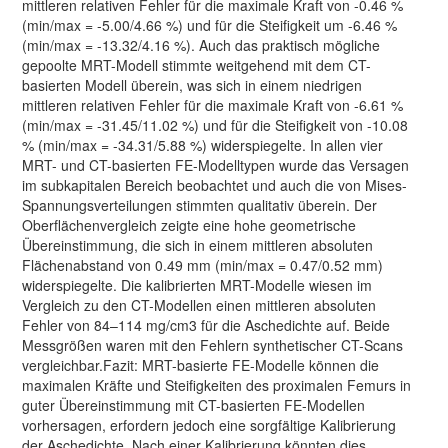
mittleren relativen Fehler für die maximale Kraft von -0.46 %
(min/max = -5.00/4.66 %) und für die Steifigkeit um -6.46 %
(min/max = -13.32/4.16 %). Auch das praktisch mögliche
gepoolte MRT-Modell stimmte weitgehend mit dem CT-
basierten Modell überein, was sich in einem niedrigen
mittleren relativen Fehler für die maximale Kraft von -6.61 %
(min/max = -31.45/11.02 %) und für die Steifigkeit von -10.08
% (min/max = -34.31/5.88 %) widerspiegelte. In allen vier
MRT- und CT-basierten FE-Modelltypen wurde das Versagen
im subkapitalen Bereich beobachtet und auch die von Mises-
Spannungsverteilungen stimmten qualitativ überein. Der
Oberflächenvergleich zeigte eine hohe geometrische
Übereinstimmung, die sich in einem mittleren absoluten
Flächenabstand von 0.49 mm (min/max = 0.47/0.52 mm)
widerspiegelte. Die kalibrierten MRT-Modelle wiesen im
Vergleich zu den CT-Modellen einen mittleren absoluten
Fehler von 84–114 mg/cm3 für die Aschedichte auf. Beide
Messgrößen waren mit den Fehlern synthetischer CT-Scans
vergleichbar.Fazit: MRT-basierte FE-Modelle können die
maximalen Kräfte und Steifigkeiten des proximalen Femurs in
guter Übereinstimmung mit CT-basierten FE-Modellen
vorhersagen, erfordern jedoch eine sorgfältige Kalibrierung
der Aschedichte. Nach einer Kalibrierung könnten dies