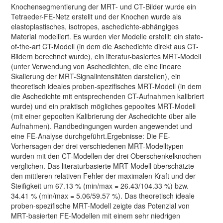
Knochensegmentierung der MRT- und CT-Bilder wurde ein
Tetraeder-FE-Netz erstellt und der Knochen wurde als
elastoplastisches, isotropes, aschedichte-abhängiges
Material modelliert. Es wurden vier Modelle erstellt: ein state-
of-the-art CT-Modell (in dem die Aschedichte direkt aus CT-
Bildern berechnet wurde), ein literatur-basiertes MRT-Modell
(unter Verwendung von Aschedichten, die eine lineare
Skalierung der MRT-Signalintensitäten darstellen), ein
theoretisch ideales proben-spezifisches MRT-Modell (in dem
die Aschedichte mit entsprechenden CT-Aufnahmen kalibriert
wurde) und ein praktisch mögliches gepooltes MRT-Modell
(mit einer gepoolten Kalibrierung der Aschedichte über alle
Aufnahmen). Randbedingungen wurden angewendet und
eine FE-Analyse durchgeführt.Ergebnisse: Die FE-
Vorhersagen der drei verschiedenen MRT-Modelltypen
wurden mit den CT-Modellen der drei Oberschenkelknochen
verglichen. Das literaturbasierte MRT-Modell überschätzte
den mittleren relativen Fehler der maximalen Kraft und der
Steifigkeit um 67.13 % (min/max = 26.43/104.33 %) bzw.
34.41 % (min/max = 5.06/59.57 %). Das theoretisch ideale
proben-spezifische MRT-Modell zeigte das Potenzial von
MRT-basierten FE-Modellen mit einem sehr niedrigen