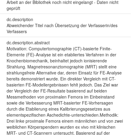
Arbeit an der Bibliothek noch nicht eingelangt - Daten nicht
geprüft
dc.description
Abweichender Titel nach Übersetzung der Verfasserin/des
Verfassers
dc.description.abstract
Motivation: Computertomographie (CT)-basierte Finite-
Elemente (FE)-Analyse ist ein etabliertes Verfahren in der
Knochenbiomechanik, beinhaltet jedoch ionisierende
Strahlung. Magnetresonanztomographie (MRT) stellt eine
strahlungsfreie Alternative dar, deren Einsatz für FE-Analyse
bereits demonstriert wurde. Ein direkter Vergleich mit CT-
basierten FE-Modellergebnissen fehlt jedoch. Das Ziel war
der Vergleich der FE-Resultate basierend auf beiden
Messmethoden von proximalen Femora im Einbeinstand
sowie die Verbesserung MRT-basierter FE-Vorhersagen
durch die Etablierung eines Kalibrierungsgesetzes aus
elementspezifischen Aschedichte-unterschieden.Methodik:
Drei linke proximale Femora einem männlichen und von zwei
weiblichen Körperspendern wurden ex vivo mit klinischen
MRT- und CT-Scannern untersucht. Basierend auf der