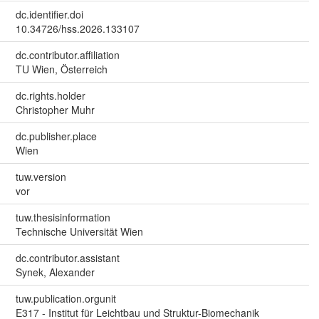
dc.identifier.doi
10.34726/hss.2026.133107
dc.contributor.affiliation
TU Wien, Österreich
dc.rights.holder
Christopher Muhr
dc.publisher.place
Wien
tuw.version
vor
tuw.thesisinformation
Technische Universität Wien
dc.contributor.assistant
Synek, Alexander
tuw.publication.orgunit
E317 - Institut für Leichtbau und Struktur-Biomechanik