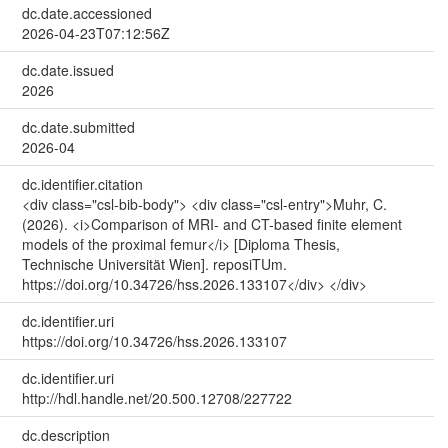
dc.date.accessioned
2026-04-23T07:12:56Z
dc.date.issued
2026
dc.date.submitted
2026-04
dc.identifier.citation
<div class="csl-bib-body"> <div class="csl-entry">Muhr, C.
(2026). <i>Comparison of MRI- and CT-based finite element
models of the proximal femur</i> [Diploma Thesis,
Technische Universität Wien]. reposiTUm.
https://doi.org/10.34726/hss.2026.133107</div> </div>
dc.identifier.uri
https://doi.org/10.34726/hss.2026.133107
dc.identifier.uri
http://hdl.handle.net/20.500.12708/227722
dc.description