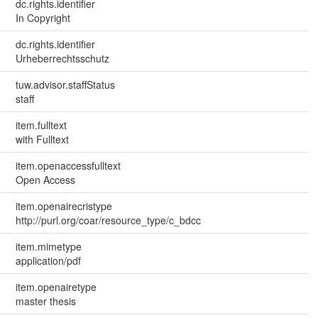
dc.rights.identifier
In Copyright
dc.rights.identifier
Urheberrechtsschutz
tuw.advisor.staffStatus
staff
item.fulltext
with Fulltext
item.openaccessfulltext
Open Access
item.openairecristype
http://purl.org/coar/resource_type/c_bdcc
item.mimetype
application/pdf
item.openairetype
master thesis