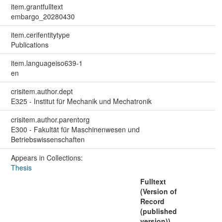
item.grantfulltext
embargo_20280430
item.cerifentitytype
Publications
item.languageiso639-1
en
crisitem.author.dept
E325 - Institut für Mechanik und Mechatronik
crisitem.author.parentorg
E300 - Fakultät für Maschinenwesen und
Betriebswissenschaften
Appears in Collections:
Thesis
Fulltext
(Version of
Record
(published
version))