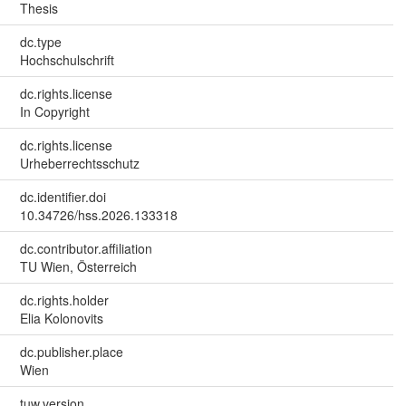
Thesis
dc.type
Hochschulschrift
dc.rights.license
In Copyright
dc.rights.license
Urheberrechtsschutz
dc.identifier.doi
10.34726/hss.2026.133318
dc.contributor.affiliation
TU Wien, Österreich
dc.rights.holder
Elia Kolonovits
dc.publisher.place
Wien
tuw.version