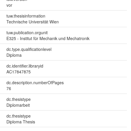
vor
tuw.thesisinformation
Technische Universität Wien
tuw.publication.orgunit
E325 - Institut für Mechanik und Mechatronik
dc.type.qualificationlevel
Diploma
dc.identifier.libraryid
AC17847875
dc.description.numberOfPages
76
dc.thesistype
Diplomarbeit
dc.thesistype
Diploma Thesis