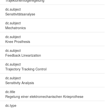
Trajektorienfolgeregelung
dc.subject
Sensitivitätsanalyse
dc.subject
Mechatronics
dc.subject
Knee Prosthesis
dc.subject
Feedback Linearization
dc.subject
Trajectory Tracking Control
dc.subject
Sensitivity Analysis
dc.title
Regelung einer elektromechanischen Knieprothese
dc.type