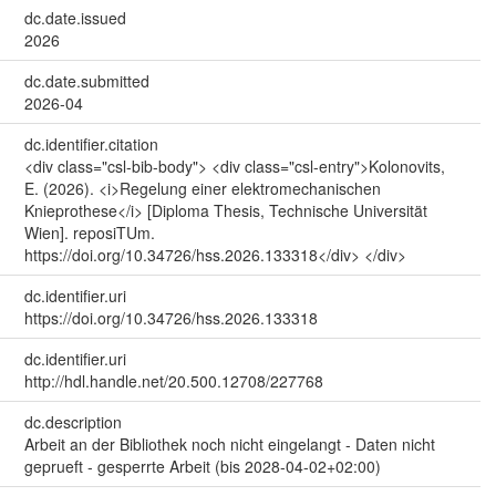
dc.date.issued
2026
dc.date.submitted
2026-04
dc.identifier.citation
<div class="csl-bib-body"> <div class="csl-entry">Kolonovits,
E. (2026). <i>Regelung einer elektromechanischen
Knieprothese</i> [Diploma Thesis, Technische Universität
Wien]. reposiTUm.
https://doi.org/10.34726/hss.2026.133318</div> </div>
dc.identifier.uri
https://doi.org/10.34726/hss.2026.133318
dc.identifier.uri
http://hdl.handle.net/20.500.12708/227768
dc.description
Arbeit an der Bibliothek noch nicht eingelangt - Daten nicht
geprueft - gesperrte Arbeit (bis 2028-04-02+02:00)