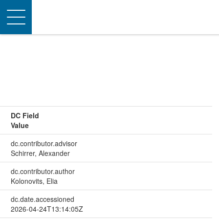
Toggle
navigation
DC Field
Value
dc.contributor.advisor
Schirrer, Alexander
dc.contributor.author
Kolonovits, Elia
dc.date.accessioned
2026-04-24T13:14:05Z