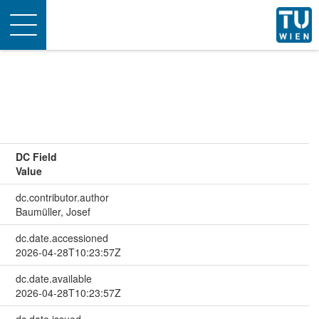
Toggle
navigation
DC Field
Value
dc.contributor.author
Baumüller, Josef
dc.date.accessioned
2026-04-28T10:23:57Z
dc.date.available
2026-04-28T10:23:57Z
dc.date.issued