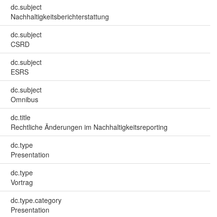
dc.subject
Nachhaltigkeitsberichterstattung
dc.subject
CSRD
dc.subject
ESRS
dc.subject
Omnibus
dc.title
Rechtliche Änderungen im Nachhaltigkeitsreporting
dc.type
Presentation
dc.type
Vortrag
dc.type.category
Presentation