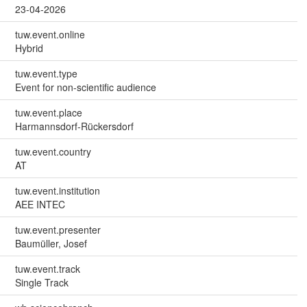
23-04-2026
tuw.event.online
Hybrid
tuw.event.type
Event for non-scientific audience
tuw.event.place
Harmannsdorf-Rückersdorf
tuw.event.country
AT
tuw.event.institution
AEE INTEC
tuw.event.presenter
Baumüller, Josef
tuw.event.track
Single Track