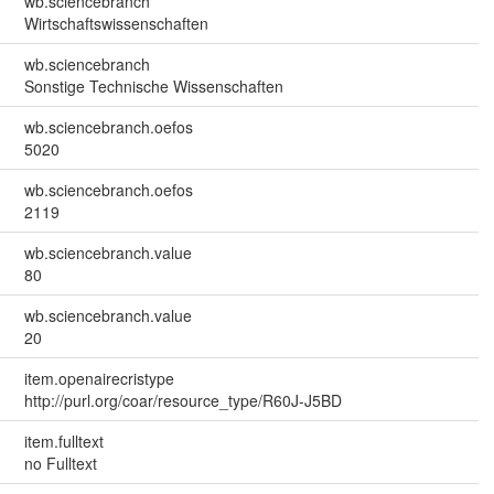
wb.sciencebranch
Wirtschaftswissenschaften
wb.sciencebranch
Sonstige Technische Wissenschaften
wb.sciencebranch.oefos
5020
wb.sciencebranch.oefos
2119
wb.sciencebranch.value
80
wb.sciencebranch.value
20
item.openairecristype
http://purl.org/coar/resource_type/R60J-J5BD
item.fulltext
no Fulltext