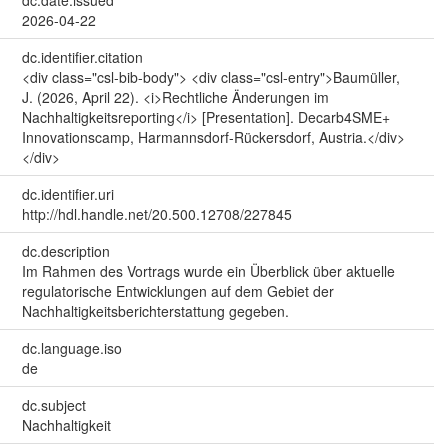
2026-04-22
dc.identifier.citation
<div class="csl-bib-body"> <div class="csl-entry">Baumüller,
J. (2026, April 22). <i>Rechtliche Änderungen im
Nachhaltigkeitsreporting</i> [Presentation]. Decarb4SME+
Innovationscamp, Harmannsdorf-Rückersdorf, Austria.</div>
</div>
dc.identifier.uri
http://hdl.handle.net/20.500.12708/227845
dc.description
Im Rahmen des Vortrags wurde ein Überblick über aktuelle
regulatorische Entwicklungen auf dem Gebiet der
Nachhaltigkeitsberichterstattung gegeben.
dc.language.iso
de
dc.subject
Nachhaltigkeit