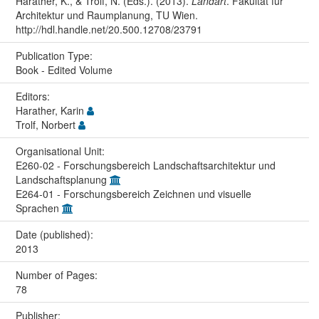
Harather, K., & Trolf, N. (Eds.). (2013).
Landart
. Fakultät für
Architektur und Raumplanung, TU Wien.
http://hdl.handle.net/20.500.12708/23791
Publication Type:
Book - Edited Volume
Editors:
Harather, Karin
Trolf, Norbert
Organisational Unit:
E260-02 - Forschungsbereich Landschaftsarchitektur und
Landschaftsplanung
E264-01 - Forschungsbereich Zeichnen und visuelle
Sprachen
Date (published):
2013
Number of Pages:
78
Publisher: