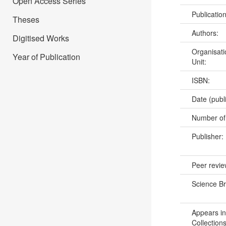
Open Access Series
Publicatio
Theses
Authors:
Digitised Works
Organisati
Year of Publication
Unit:
ISBN:
Date (publ
Number of
Publisher:
Peer revi
Science B
Appears in
Collections