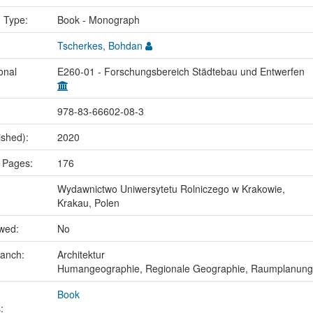
n Type:
Book - Monograph
Tscherkes, Bohdan
onal
E260-01 - Forschungsbereich Städtebau und Entwerfen
978-83-66602-08-3
ished):
2020
 Pages:
176
Wydawnictwo Uniwersytetu Rolniczego w Krakowie,
Krakau, Polen
ewed:
No
ranch:
Architektur
Humangeographie, Regionale Geographie, Raumplanung
Book
: