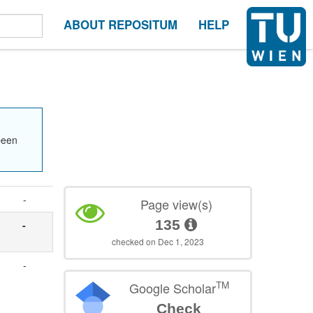
ABOUT REPOSITUM
HELP
been
-
Page view(s)
135
-
checked on Dec 1, 2023
-
TM
Google Scholar
Check