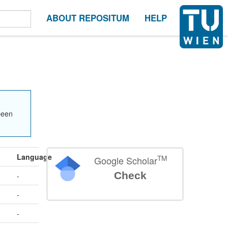
ABOUT REPOSITUM
HELP
been
Language
TM
Google Scholar
Check
-
-
-