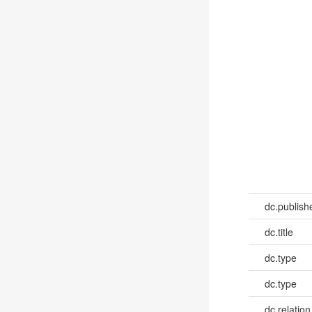
dc.publish
dc.title
dc.type
dc.type
dc.relation