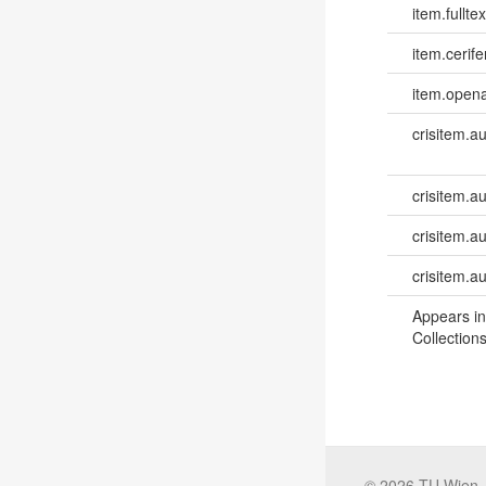
item.fulltex
item.cerife
item.opena
crisitem.a
crisitem.a
crisitem.a
crisitem.a
Appears in
Collections
©
2026
TU Wien