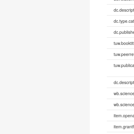
dc.descrip
dc.type.ca
dc.publish
tuw.booktit
tuw.peerr
tuw.publica
dc.descri
wb.scienc
wb.scienc
item.opena
item.grantf