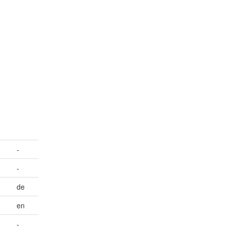
-
-
de
en
-