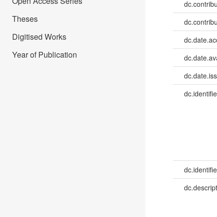
Open Access Series
dc.contribu
Theses
dc.contribu
Digitised Works
dc.date.a
Year of Publication
dc.date.av
dc.date.is
dc.identifie
dc.identifie
dc.descrip