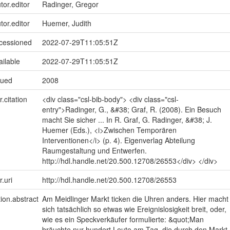
tor.editor
Radinger, Gregor
tor.editor
Huemer, Judith
ccessioned
2022-07-29T11:05:51Z
ailable
2022-07-29T11:05:51Z
sued
2008
r.citation
<div class="csl-bib-body"> <div class="csl-
entry">Radinger, G., &#38; Graf, R. (2008). Ein Besuch
macht Sie sicher ... In R. Graf, G. Radinger, &#38; J.
Huemer (Eds.), <i>Zwischen Temporären
Interventionen</i> (p. 4). Eigenverlag Abteilung
Raumgestaltung und Entwerfen.
http://hdl.handle.net/20.500.12708/26553</div> </div>
r.uri
http://hdl.handle.net/20.500.12708/26553
tion.abstract
Am Meidlinger Markt ticken die Uhren anders. Hier macht
sich tatsächlich so etwas wie Ereignislosigkeit breit, oder,
wie es ein Speckverkäufer formulierte: &quot;Man
bräuchte nur hundert Leute am Tag, die durch den Markt