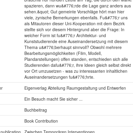
spazieren, dann wu&#776;rde die Lage ganz anders aus
sehen.&quot; Gut gemeinte Vorschläge hört man hier
viele, zynische Bemerkungen ebenfalls. Fu&#776;r uns
als Mitautoren dieser Uni-Kooperation mit dem Bezirk
stellte sich vor diesem Hintergrund aber die Frage: In
welcher Form ist fu&#776;r Architektur- und
Kunststudierende eine Auseinandersetzung mit diesem
Thema u&#776;berhaupt sinnvoll? Obwohl mehrere
Bearbeitungsmöglichkeiten (Film, Modell,
Plandarstellungen) offen standen, entschieden sich alle
Studierenden dafu&#776;r, ihre Ideen gleich selbst direkt
vor Ort umzusetzen - was zu interessanten inhaltlichen
Auseinandersetzungen fu&#776;hrte.
er
Eigenverlag Abteilung Raumgestaltung und Entwerfen
Ein Besuch macht Sie sicher ...
Buchbeitrag
Book Contribution
.publication
Zwischen Temporären Interventionen