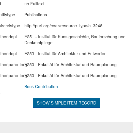
t
no Fulltext
ntitytype
Publications
irecristype
http://purl.org/coar/resource_type/c_3248
uthor.dept
E251 - Institut für Kunstgeschichte, Bauforschung und
Denkmalpflege
uthor.dept
E253 - Institut für Architektur und Entwerfen
uthor.parentorg
E250 - Fakultät für Architektur und Raumplanung
uthor.parentorg
E250 - Fakultät für Architektur und Raumplanung
Book Contribution
:
SHOW SIMPLE ITEM RECORD
L