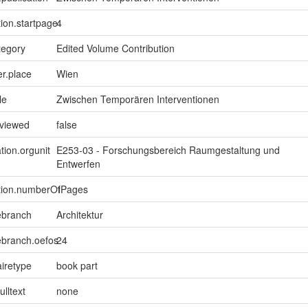
tion.startpage
4
tegory
Edited Volume Contribution
er.place
Wien
le
Zwischen Temporären Interventionen
eviewed
false
tion.orgunit
E253-03 - Forschungsbereich Raumgestaltung und
Entwerfen
ption.numberOfPages
1
ebranch
Architektur
ebranch.oefos
24
iretype
book part
ulltext
none