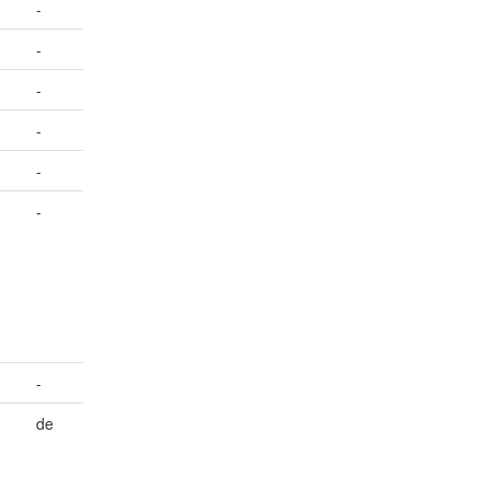
-
-
-
-
-
-
-
de