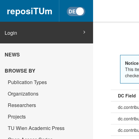
reposiTUm
Login
NEWS
Notice
This it
BROWSE BY
checked
Publication Types
Organizations
DC Field
Researchers
dc.contrib
Projects
dc.contrib
TU Wien Academic Press
dc.contribu