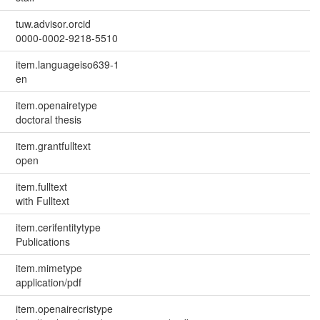
tuw.advisor.orcid
0000-0002-9218-5510
item.languageiso639-1
en
item.openairetype
doctoral thesis
item.grantfulltext
open
item.fulltext
with Fulltext
item.cerifentitytype
Publications
item.mimetype
application/pdf
item.openairecristype