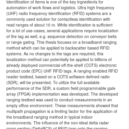
Identification of items is one of the key ingredients for
automation of work flows and logistics. Ultra high frequency
(UHF) radio frequency identification (RFID) systems are a
commonly used solution for contactless identification with
read ranges of about 10 m. While identification is sufficient
for a lot of use-cases, several applications require localization
of the tag as well, e.g. sequence detection on conveyor belts
or range gating. This thesis focuses on a broadband ranging
method which can be applied to backscatter based RFID
systems. As no changes to the tags are required, this
localization method can potentially be applied to billions of
already deployed commercial-off-the-shelf (COTS) electronic
product code (EPC) UHF RFID tags. A ranging enabled RFID
reader testbed, based on a COTS software defined radio
(SDR), will be presented. To utilize the full available
performance of the SDR, a custom field programmable gate
array (FPGA) implementation was developed. The developed
ranging testbed was used to conduct measurements in an
empty office environment. These measurements showed that
multipath propagation is a limiting factor for the application of
the broadband ranging method in typical indoor
environments. The influence of the non-ideal delta radar
cross section (DeltaRCS) of RFID tags onto the ranging