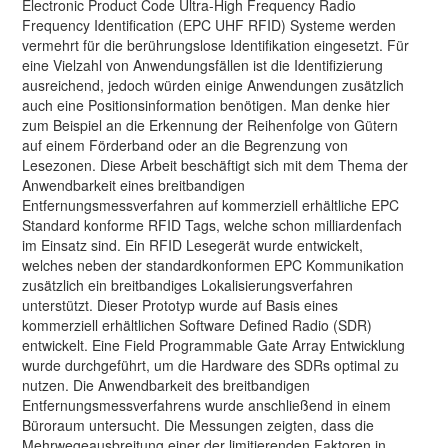
Electronic Product Code Ultra-High Frequency Radio
Frequency Identification (EPC UHF RFID) Systeme werden
vermehrt für die berührungslose Identifikation eingesetzt. Für
eine Vielzahl von Anwendungsfällen ist die Identifizierung
ausreichend, jedoch würden einige Anwendungen zusätzlich
auch eine Positionsinformation benötigen. Man denke hier
zum Beispiel an die Erkennung der Reihenfolge von Gütern
auf einem Förderband oder an die Begrenzung von
Lesezonen. Diese Arbeit beschäftigt sich mit dem Thema der
Anwendbarkeit eines breitbandigen
Entfernungsmessverfahren auf kommerziell erhältliche EPC
Standard konforme RFID Tags, welche schon milliardenfach
im Einsatz sind. Ein RFID Lesegerät wurde entwickelt,
welches neben der standardkonformen EPC Kommunikation
zusätzlich ein breitbandiges Lokalisierungsverfahren
unterstützt. Dieser Prototyp wurde auf Basis eines
kommerziell erhältlichen Software Defined Radio (SDR)
entwickelt. Eine Field Programmable Gate Array Entwicklung
wurde durchgeführt, um die Hardware des SDRs optimal zu
nutzen. Die Anwendbarkeit des breitbandigen
Entfernungsmessverfahrens wurde anschließend in einem
Büroraum untersucht. Die Messungen zeigten, dass die
Mehrwegeausbreitung einer der limitierenden Faktoren in