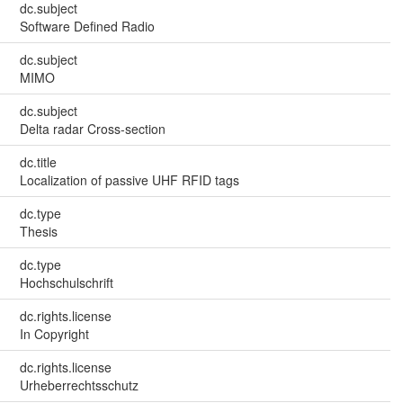
dc.subject
Software Defined Radio
dc.subject
MIMO
dc.subject
Delta radar Cross-section
dc.title
Localization of passive UHF RFID tags
dc.type
Thesis
dc.type
Hochschulschrift
dc.rights.license
In Copyright
dc.rights.license
Urheberrechtsschutz