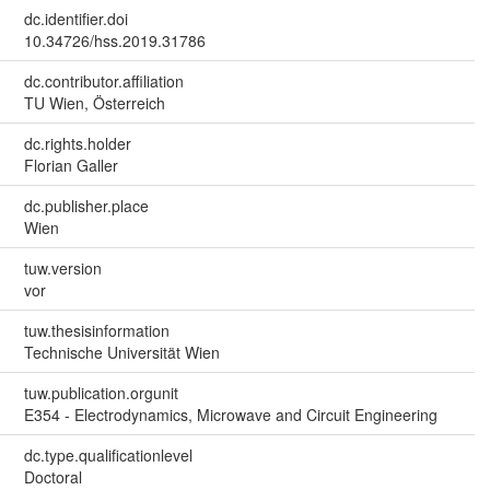
dc.identifier.doi
10.34726/hss.2019.31786
dc.contributor.affiliation
TU Wien, Österreich
dc.rights.holder
Florian Galler
dc.publisher.place
Wien
tuw.version
vor
tuw.thesisinformation
Technische Universität Wien
tuw.publication.orgunit
E354 - Electrodynamics, Microwave and Circuit Engineering
dc.type.qualificationlevel
Doctoral