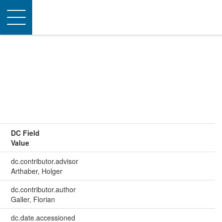
Toggle
navigation
DC Field
Value
dc.contributor.advisor
Arthaber, Holger
dc.contributor.author
Galler, Florian
dc.date.accessioned