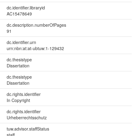
dc.identifier.libraryid
AC15478649
dc.description.numberOfPages
91
dc.identifier.urn
urn:nbn:at:at-ubtuw:1-129432
dc.thesistype
Dissertation
dc.thesistype
Dissertation
dc.rights.identifier
In Copyright
dc.rights.identifier
Urheberrechtsschutz
tuw.advisor.staffStatus
staff