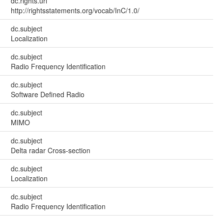
dc.rights.uri
http://rightsstatements.org/vocab/InC/1.0/
dc.subject
Localization
dc.subject
Radio Frequency Identification
dc.subject
Software Defined Radio
dc.subject
MIMO
dc.subject
Delta radar Cross-section
dc.subject
Localization
dc.subject
Radio Frequency Identification