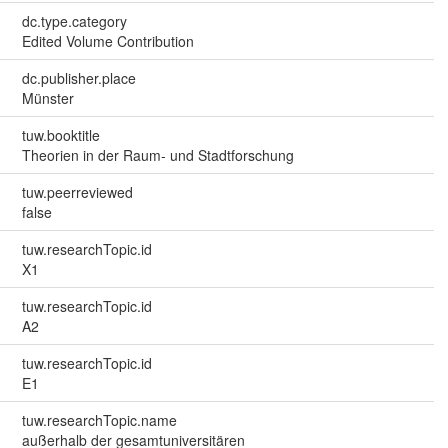
dc.type.category
Edited Volume Contribution
dc.publisher.place
Münster
tuw.booktitle
Theorien in der Raum- und Stadtforschung
tuw.peerreviewed
false
tuw.researchTopic.id
X1
tuw.researchTopic.id
A2
tuw.researchTopic.id
E1
tuw.researchTopic.name
außerhalb der gesamtuniversitären