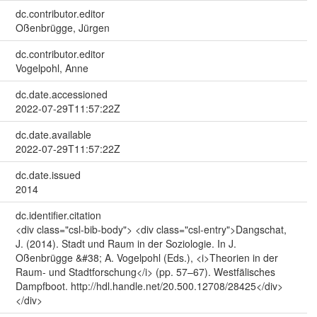
dc.contributor.editor
Oßenbrügge, Jürgen
dc.contributor.editor
Vogelpohl, Anne
dc.date.accessioned
2022-07-29T11:57:22Z
dc.date.available
2022-07-29T11:57:22Z
dc.date.issued
2014
dc.identifier.citation
<div class="csl-bib-body"> <div class="csl-entry">Dangschat,
J. (2014). Stadt und Raum in der Soziologie. In J.
Oßenbrügge &#38; A. Vogelpohl (Eds.), <i>Theorien in der
Raum- und Stadtforschung</i> (pp. 57–67). Westfälisches
Dampfboot. http://hdl.handle.net/20.500.12708/28425</div>
</div>