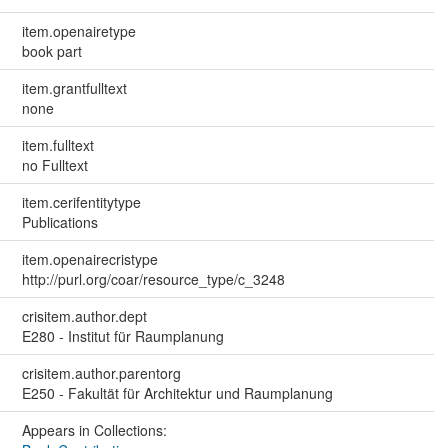
item.openairetype
book part
item.grantfulltext
none
item.fulltext
no Fulltext
item.cerifentitytype
Publications
item.openairecristype
http://purl.org/coar/resource_type/c_3248
crisitem.author.dept
E280 - Institut für Raumplanung
crisitem.author.parentorg
E250 - Fakultät für Architektur und Raumplanung
Appears in Collections: