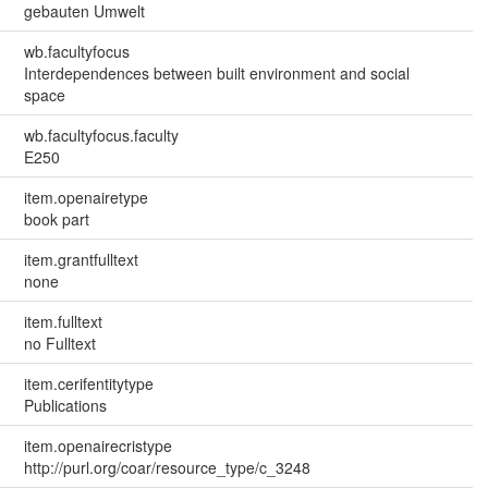
gebauten Umwelt
wb.facultyfocus
Interdependences between built environment and social
space
wb.facultyfocus.faculty
E250
item.openairetype
book part
item.grantfulltext
none
item.fulltext
no Fulltext
item.cerifentitytype
Publications
item.openairecristype
http://purl.org/coar/resource_type/c_3248