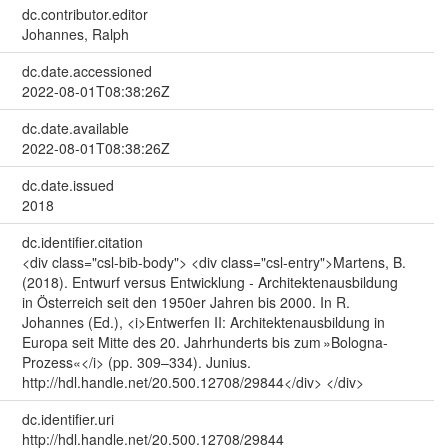
dc.contributor.editor
Johannes, Ralph
dc.date.accessioned
2022-08-01T08:38:26Z
dc.date.available
2022-08-01T08:38:26Z
dc.date.issued
2018
dc.identifier.citation
<div class="csl-bib-body"> <div class="csl-entry">Martens, B.
(2018). Entwurf versus Entwicklung - Architektenausbildung
in Österreich seit den 1950er Jahren bis 2000. In R.
Johannes (Ed.), <i>Entwerfen II: Architektenausbildung in
Europa seit Mitte des 20. Jahrhunderts bis zum »Bologna-
Prozess«</i> (pp. 309–334). Junius.
http://hdl.handle.net/20.500.12708/29844</div> </div>
dc.identifier.uri
http://hdl.handle.net/20.500.12708/29844