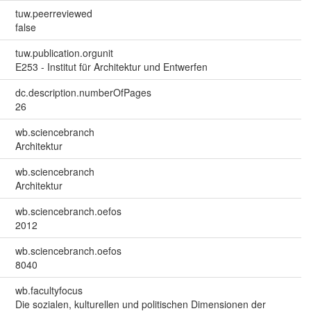
tuw.peerreviewed
false
tuw.publication.orgunit
E253 - Institut für Architektur und Entwerfen
dc.description.numberOfPages
26
wb.sciencebranch
Architektur
wb.sciencebranch
Architektur
wb.sciencebranch.oefos
2012
wb.sciencebranch.oefos
8040
wb.facultyfocus
Die sozialen, kulturellen und politischen Dimensionen der