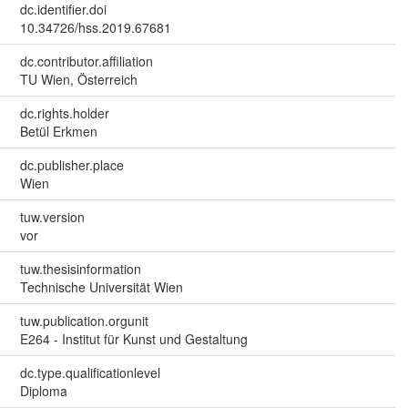
dc.identifier.doi
10.34726/hss.2019.67681
dc.contributor.affiliation
TU Wien, Österreich
dc.rights.holder
Betül Erkmen
dc.publisher.place
Wien
tuw.version
vor
tuw.thesisinformation
Technische Universität Wien
tuw.publication.orgunit
E264 - Institut für Kunst und Gestaltung
dc.type.qualificationlevel
Diploma