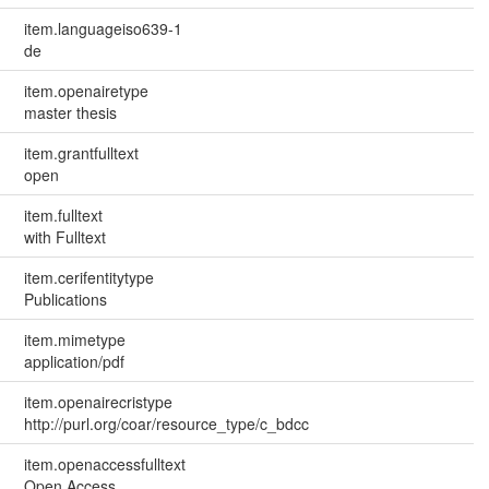
item.languageiso639-1
de
item.openairetype
master thesis
item.grantfulltext
open
item.fulltext
with Fulltext
item.cerifentitytype
Publications
item.mimetype
application/pdf
item.openairecristype
http://purl.org/coar/resource_type/c_bdcc
item.openaccessfulltext
Open Access