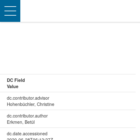
Toggle
navigation
DC Field
Value
dc.contributor.advisor
Hohenbüchler, Christine
dc.contributor.author
Erkmen, Betül
dc.date.accessioned
2020-06-28T06:12:27Z