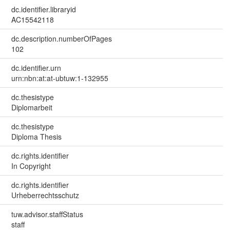
dc.identifier.libraryid
AC15542118
dc.description.numberOfPages
102
dc.identifier.urn
urn:nbn:at:at-ubtuw:1-132955
dc.thesistype
Diplomarbeit
dc.thesistype
Diploma Thesis
dc.rights.identifier
In Copyright
dc.rights.identifier
Urheberrechtsschutz
tuw.advisor.staffStatus
staff