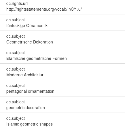
dc.rights.uri
http://rightsstatements.org/vocab/InC/1.0/
dc.subject
fünfeckige Ornamentik
dc.subject
Geometrische Dekoration
dc.subject
islamische geometrische Formen
dc.subject
Moderne Architektur
dc.subject
pentagonal ornamentation
dc.subject
geometric decoration
dc.subject
Islamic geometric shapes