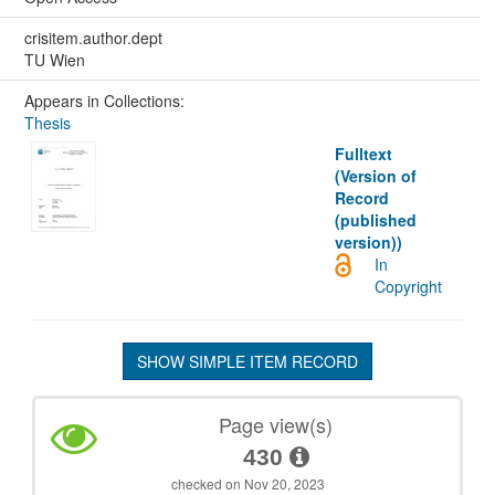
crisitem.author.dept
TU Wien
Appears in Collections:
Thesis
Fulltext
(Version of
Record
(published
version))
In
Copyright
SHOW SIMPLE ITEM RECORD
Page view(s)
430
checked on Nov 20, 2023