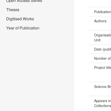
Open Access Series
Theses
Publicatio
Digitised Works
Authors:
Year of Publication
Organisati
Unit:
Date (publ
Number of
Project titl
Science B
Appears in
Collections