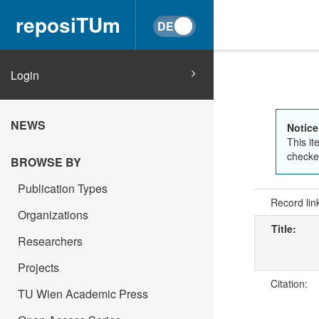
reposiTUm
Login
NEWS
Notice
This it
checked
BROWSE BY
Publication Types
Record lin
Organizations
Title:
Researchers
Projects
Citation:
TU Wien Academic Press