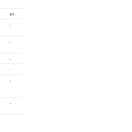
en
-
-
-
-
-
-