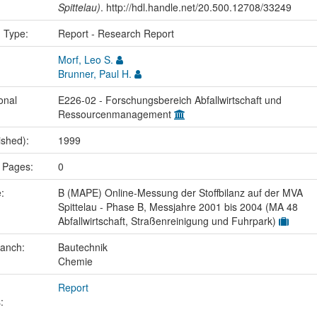
Spittelau)
. http://hdl.handle.net/20.500.12708/33249
n Type:
Report - Research Report
Morf, Leo S.
Brunner, Paul H.
onal
E226-02 - Forschungsbereich Abfallwirtschaft und
Ressourcenmanagement
ished):
1999
 Pages:
0
e:
B (MAPE) Online-Messung der Stoffbilanz auf der MVA
Spittelau - Phase B, Messjahre 2001 bis 2004 (MA 48
Abfallwirtschaft, Straßenreinigung und Fuhrpark)
ranch:
Bautechnik
Chemie
Report
: