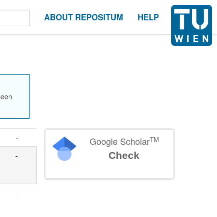
ABOUT REPOSITUM
HELP
been
-
TM
Google Scholar
Check
u
-
-