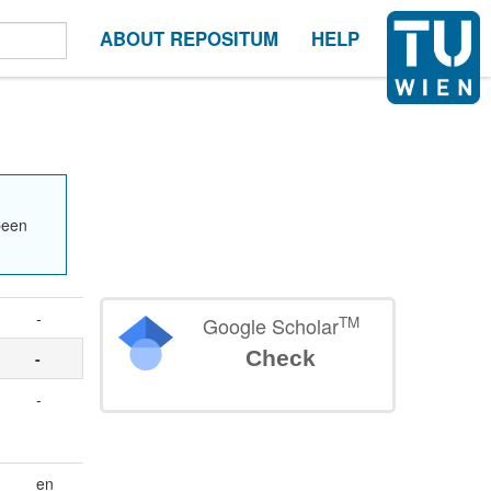
ABOUT REPOSITUM
HELP
been
-
TM
Google Scholar
Check
-
-
en