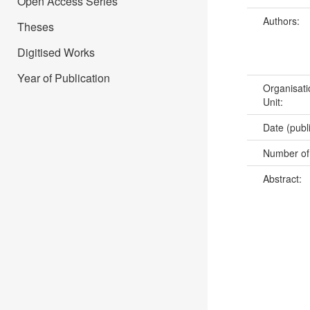
Open Access Series
Authors:
Theses
Digitised Works
Year of Publication
Organisati
Unit:
Date (publ
Number of
Abstract: