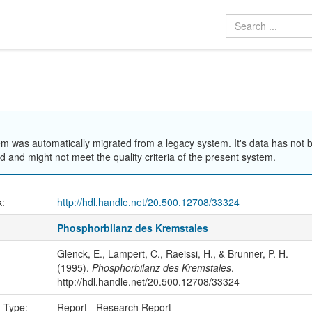
em was automatically migrated from a legacy system. It's data has not 
 and might not meet the quality criteria of the present system.
k:
http://hdl.handle.net/20.500.12708/33324
Phosphorbilanz des Kremstales
Glenck, E., Lampert, C., Raeissi, H., & Brunner, P. H.
(1995).
Phosphorbilanz des Kremstales
.
http://hdl.handle.net/20.500.12708/33324
n Type:
Report - Research Report