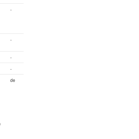
-
-
-
-
de
n