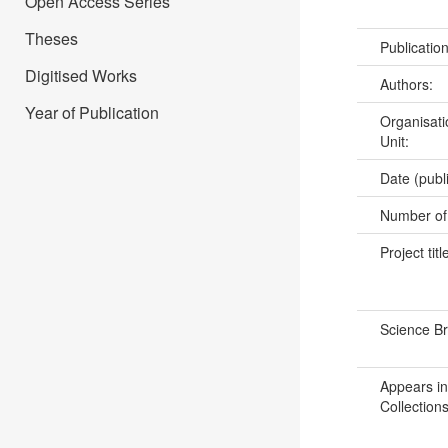
Open Access Series
Theses
Publicatio
Digitised Works
Authors:
Year of Publication
Organisati
Unit:
Date (publ
Number of
Project titl
Science B
Appears in
Collections