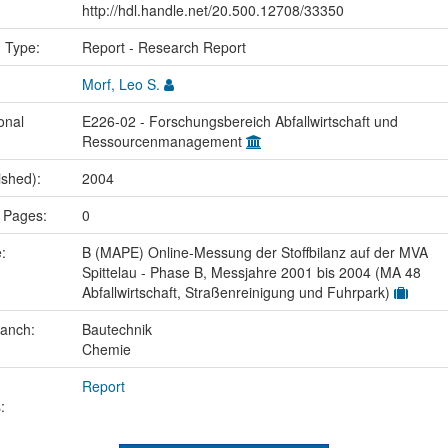
http://hdl.handle.net/20.500.12708/33350
n Type:
Report - Research Report
Morf, Leo S.
onal
E226-02 - Forschungsbereich Abfallwirtschaft und
Ressourcenmanagement
ished):
2004
 Pages:
0
e:
B (MAPE) Online-Messung der Stoffbilanz auf der MVA
Spittelau - Phase B, Messjahre 2001 bis 2004 (MA 48
Abfallwirtschaft, Straßenreinigung und Fuhrpark)
ranch:
Bautechnik
Chemie
Report
: