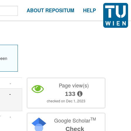
ABOUT REPOSITUM
HELP
been
-
Page view(s)
133
-
checked on Dec 1, 2023
r
-
TM
Google Scholar
Check