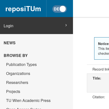
reposiTUm
Login
NEWS
Notice
This it
checked
BROWSE BY
Publication Types
Record lin
Organizations
Title:
Researchers
Projects
Citation:
TU Wien Academic Press