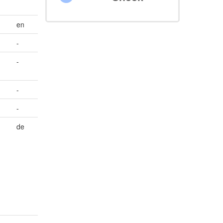
en
-
-
-
-
de