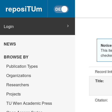
reposiTUm
Login
NEWS
Notice
This it
checked
BROWSE BY
Publication Types
Record lin
Organizations
Title:
Researchers
Projects
Citation:
TU Wien Academic Press