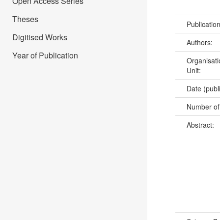
Open Access Series
Theses
Publicatio
Digitised Works
Authors:
Year of Publication
Organisati
Unit:
Date (publ
Number of
Abstract: