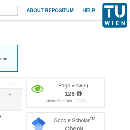
ABOUT REPOSITUM
HELP
been
-
Page view(s)
126
-
checked on Dec 1, 2023
n
-
TM
Google Scholar
Check