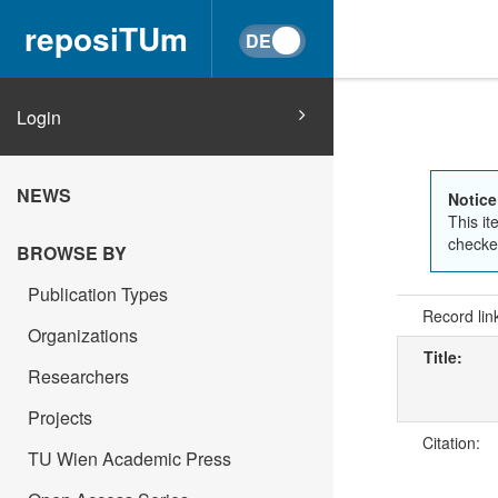
reposiTUm
Login
NEWS
Notice
This it
checked
BROWSE BY
Publication Types
Record lin
Organizations
Title:
Researchers
Projects
Citation:
TU Wien Academic Press