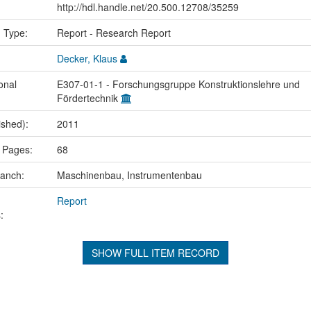
http://hdl.handle.net/20.500.12708/35259
n Type:
Report - Research Report
Decker, Klaus
onal
E307-01-1 - Forschungsgruppe Konstruktionslehre und
Fördertechnik
ished):
2011
 Pages:
68
ranch:
Maschinenbau, Instrumentenbau
Report
:
SHOW FULL ITEM RECORD