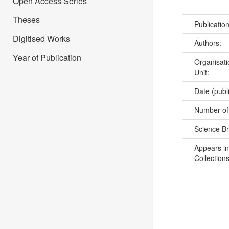
Open Access Series
Theses
Publicatio
Digitised Works
Authors:
Year of Publication
Organisati
Unit:
Date (publ
Number of
Science B
Appears in
Collections