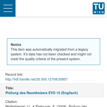
Toggle
navigation
Notice
This item was automatically migrated from a legacy
system. It's data has not been checked and might not
meet the quality criteria of the present system.
Record link:
http://hdl.handle.net/20.500.12708/35857
Title:
Prüfung des Raumheizers EVO 15 (Englisch)
Citation:
Wolfesberger, U., & Padouvas, E. (2009).
Prüfung des