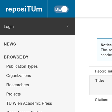
reposiTUm
Login
NEWS
Notice
This it
checked
BROWSE BY
Publication Types
Record lin
Organizations
Title:
Researchers
Projects
Citation:
TU Wien Academic Press