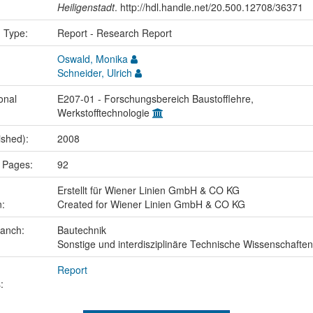
Heiligenstadt
. http://hdl.handle.net/20.500.12708/36371
n Type:
Report - Research Report
Oswald, Monika
Schneider, Ulrich
onal
E207-01 - Forschungsbereich Baustofflehre,
Werkstofftechnologie
ished):
2008
 Pages:
92
Erstellt für Wiener Linien GmbH & CO KG
n:
Created for Wiener Linien GmbH & CO KG
ranch:
Bautechnik
Sonstige und interdisziplinäre Technische Wissenschaften
Report
: