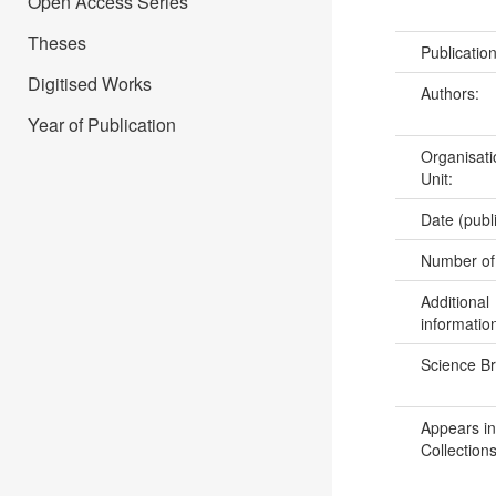
Open Access Series
Theses
Publicatio
Digitised Works
Authors:
Year of Publication
Organisati
Unit:
Date (publ
Number of
Additional
informatio
Science B
Appears in
Collections