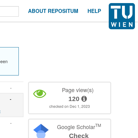
ABOUT REPOSITUM
HELP
been
-
Page view(s)
120
-
checked on Dec 1, 2023
t
-
TM
Google Scholar
Check