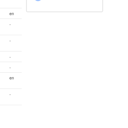
en
-
-
-
-
en
-