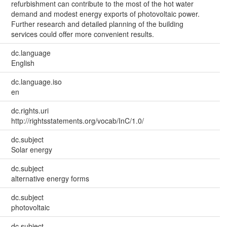
refurbishment can contribute to the most of the hot water
demand and modest energy exports of photovoltaic power.
Further research and detailed planning of the building
services could offer more convenient results.
dc.language
English
dc.language.iso
en
dc.rights.uri
http://rightsstatements.org/vocab/InC/1.0/
dc.subject
Solar energy
dc.subject
alternative energy forms
dc.subject
photovoltaic
dc.subject