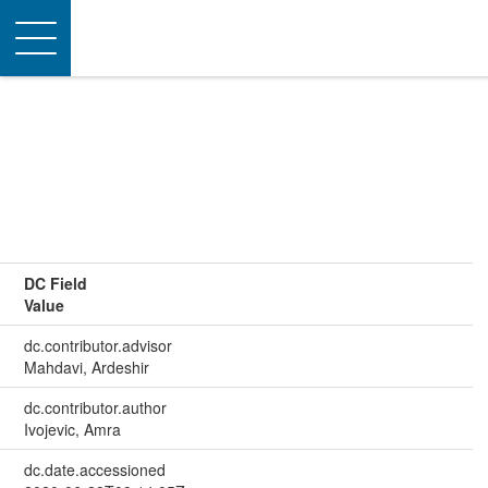
Toggle
navigation
DC Field
Value
dc.contributor.advisor
Mahdavi, Ardeshir
dc.contributor.author
Ivojevic, Amra
dc.date.accessioned