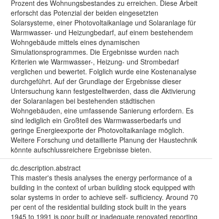
Prozent des Wohnungsbestandes zu erreichen. Diese Arbeit
erforscht das Potenzial der beiden eingesetzten
Solarsysteme, einer Photovoltaikanlage und Solaranlage für
Warmwasser- und Heizungbedarf, auf einem bestehendem
Wohngebäude mittels eines dynamischen
Simulationsprogrammes. Die Ergebnisse wurden nach
Kriterien wie Warmwasser-, Heizung- und Strombedarf
verglichen und bewertet. Folglich wurde eine Kostenanalyse
durchgeführt. Auf der Grundlage der Ergebnisse dieser
Untersuchung kann festgestelltwerden, dass die Aktivierung
der Solaranlagen bei bestehenden städtischen
Wohngebäuden, eine umfassende Sanierung erfordern. Es
sind lediglich ein Großteil des Warmwasserbedarfs und
geringe Energieexporte der Photovoltaikanlage möglich.
Weitere Forschung und detaillierte Planung der Haustechnik
könnte aufschlussreichere Ergebnisse bieten.
dc.description.abstract
This master's thesis analyses the energy performance of a
building in the context of urban building stock equipped with
solar systems in order to achieve self- sufficiency. Around 70
per cent of the residential building stock built in the years
1945 to 1991 is poor built or inadequate renovated reporting