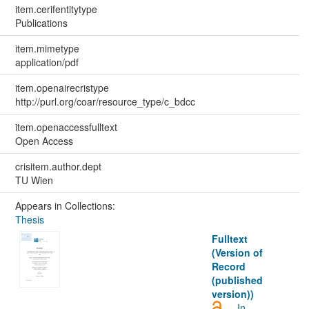
item.cerifentitytype
Publications
item.mimetype
application/pdf
item.openairecristype
http://purl.org/coar/resource_type/c_bdcc
item.openaccessfulltext
Open Access
crisitem.author.dept
TU Wien
Appears in Collections:
Thesis
Fulltext
(Version of
Record
(published
version))
In