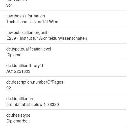
vor
tuw.thesisinformation
Technische Universität Wien
tuw.publication.orgunit
E259 - Institut für Architekturwissenschaften
dc.type.qualificationlevel
Diploma
dc.identifier.libraryid
AC12251323
dc.description.numberOfPages
92
dc.identifier.urn
urn:nbn:at:at-ubtuw:1-78320
dc.thesistype
Diplomarbeit