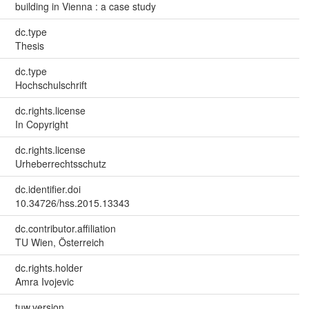
building in Vienna : a case study
dc.type
Thesis
dc.type
Hochschulschrift
dc.rights.license
In Copyright
dc.rights.license
Urheberrechtsschutz
dc.identifier.doi
10.34726/hss.2015.13343
dc.contributor.affiliation
TU Wien, Österreich
dc.rights.holder
Amra Ivojevic
tuw.version