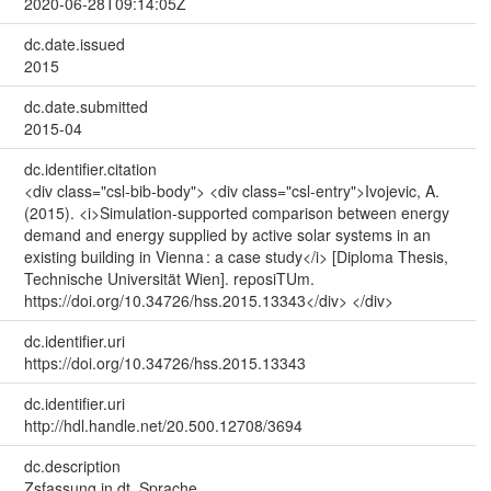
2020-06-28T09:14:05Z
dc.date.issued
2015
dc.date.submitted
2015-04
dc.identifier.citation
<div class="csl-bib-body"> <div class="csl-entry">Ivojevic, A.
(2015). <i>Simulation-supported comparison between energy
demand and energy supplied by active solar systems in an
existing building in Vienna : a case study</i> [Diploma Thesis,
Technische Universität Wien]. reposiTUm.
https://doi.org/10.34726/hss.2015.13343</div> </div>
dc.identifier.uri
https://doi.org/10.34726/hss.2015.13343
dc.identifier.uri
http://hdl.handle.net/20.500.12708/3694
dc.description
Zsfassung in dt. Sprache