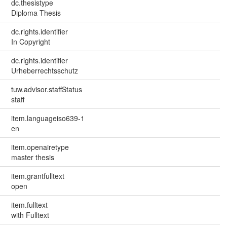
dc.thesistype
Diploma Thesis
dc.rights.identifier
In Copyright
dc.rights.identifier
Urheberrechtsschutz
tuw.advisor.staffStatus
staff
item.languageiso639-1
en
item.openairetype
master thesis
item.grantfulltext
open
item.fulltext
with Fulltext