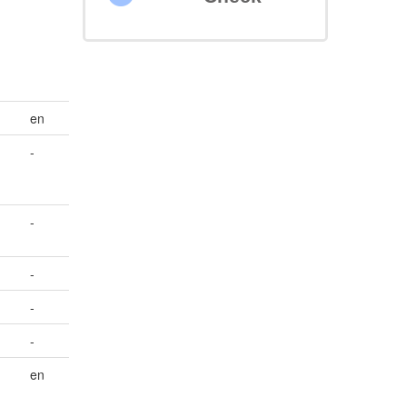
en
-
-
-
-
-
en