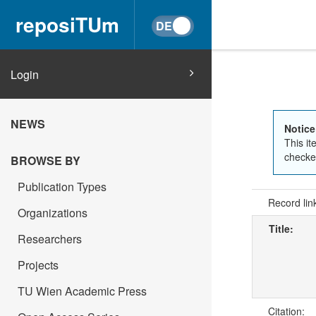
reposiTUm
Login
NEWS
Notice
This it
checked
BROWSE BY
Publication Types
Record lin
Organizations
Title:
Researchers
Projects
TU Wien Academic Press
Citation: