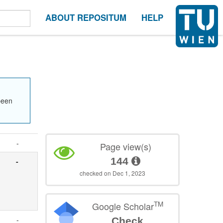
ABOUT REPOSITUM
HELP
been
-
Page view(s)
144
-
checked on Dec 1, 2023
TM
Google Scholar
-
Check