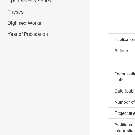
Open Access Series
Theses
Digitised Works
Year of Publication
Publicatio
Authors:
Organisati
Unit:
Date (publ
Number of
Project titl
Additional
informatio