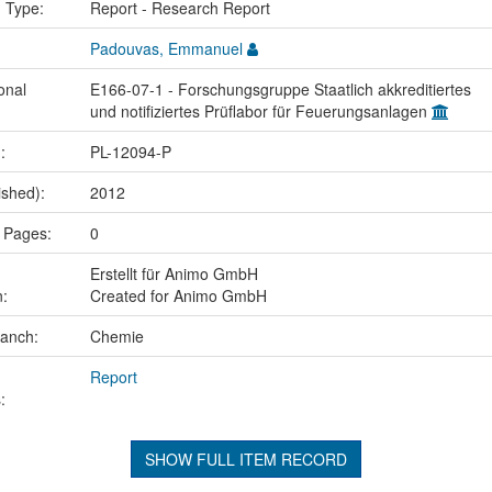
n Type:
Report - Research Report
Padouvas, Emmanuel
onal
E166-07-1 - Forschungsgruppe Staatlich akkreditiertes
und notifiziertes Prüflabor für Feuerungsanlagen
.:
PL-12094-P
ished):
2012
 Pages:
0
Erstellt für Animo GmbH
n:
Created for Animo GmbH
ranch:
Chemie
Report
:
SHOW FULL ITEM RECORD