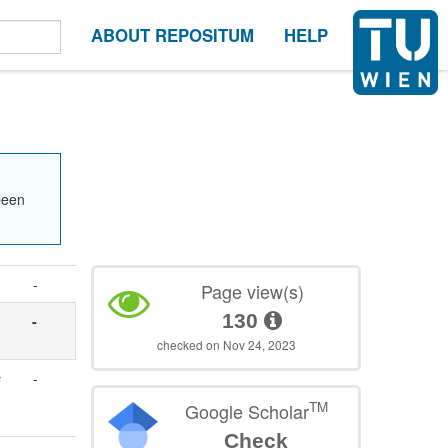
ABOUT REPOSITUM
HELP
been
-
Page view(s)
130
-
checked on Nov 24, 2023
s
-
TM
Google Scholar
Check