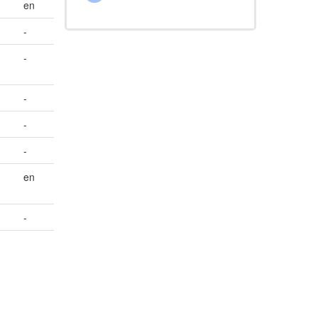
en
-
-
-
-
-
en
-