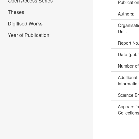
Open Access Series
Publicatio
Theses
Authors:
Digitised Works
Organisati
Unit:
Year of Publication
Report No
Date (publ
Number of
Additional
informatio
Science B
Appears in
Collections