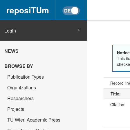
reposiTUm
Login
NEWS
Notice
This it
checked
BROWSE BY
Publication Types
Record lin
Organizations
Title:
Researchers
Citation:
Projects
TU Wien Academic Press