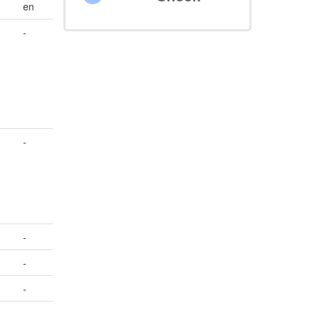
en
-
-
-
-
-