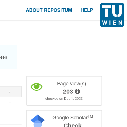
ABOUT REPOSITUM
HELP
been
-
Page view(s)
203
-
checked on Dec 1, 2023
-
TM
Google Scholar
Check