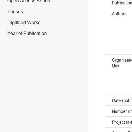
Open Access Series
Publicatio
Theses
Authors:
Digitised Works
Year of Publication
Organisati
Unit:
Date (publ
Number of
Project titl