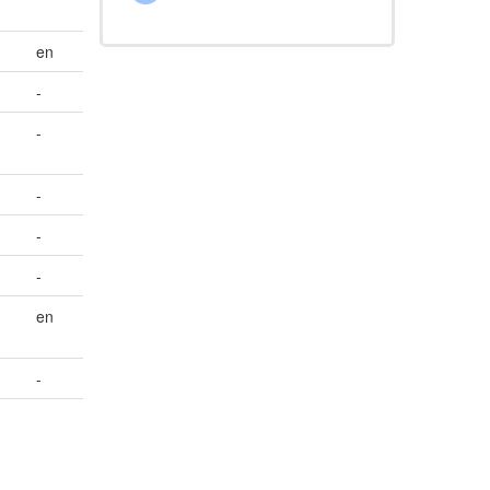
en
-
-
-
-
-
en
-