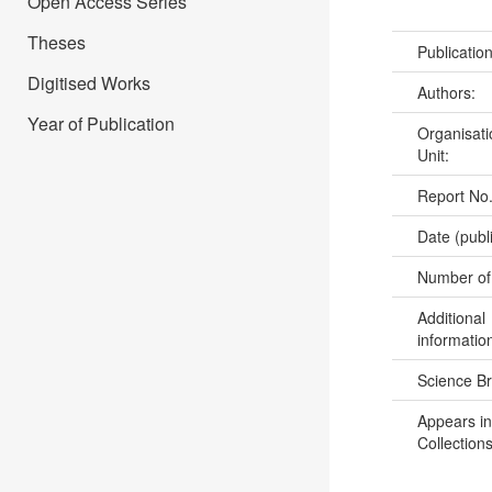
Open Access Series
Theses
Publicatio
Digitised Works
Authors:
Year of Publication
Organisati
Unit:
Report No
Date (publ
Number of
Additional
informatio
Science B
Appears in
Collections