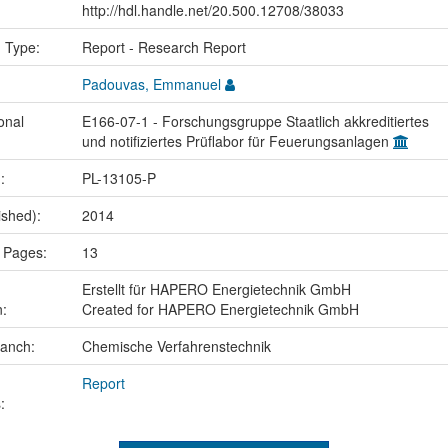
http://hdl.handle.net/20.500.12708/38033
n Type:
Report - Research Report
Padouvas, Emmanuel
onal
E166-07-1 - Forschungsgruppe Staatlich akkreditiertes
und notifiziertes Prüflabor für Feuerungsanlagen
.:
PL-13105-P
ished):
2014
 Pages:
13
Erstellt für HAPERO Energietechnik GmbH
n:
Created for HAPERO Energietechnik GmbH
ranch:
Chemische Verfahrenstechnik
Report
: