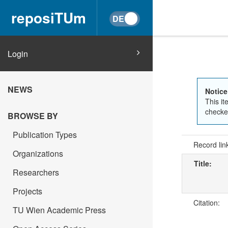
reposiTUm
Login
NEWS
Notice
This it
checked
BROWSE BY
Publication Types
Record lin
Organizations
Title:
Researchers
Projects
Citation:
TU Wien Academic Press