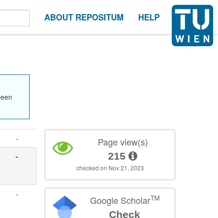
ABOUT REPOSITUM
HELP
been
-
Page view(s)
215
-
checked on Nov 21, 2023
-
TM
Google Scholar
Check