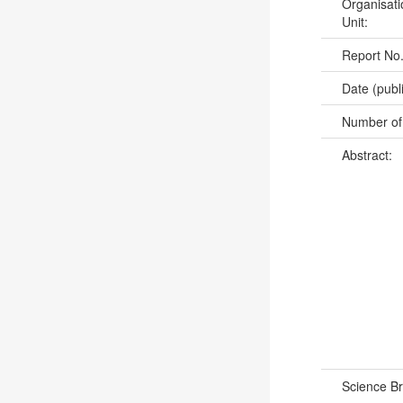
Organisati
Unit:
Report No
Date (publ
Number of
Abstract:
Science B