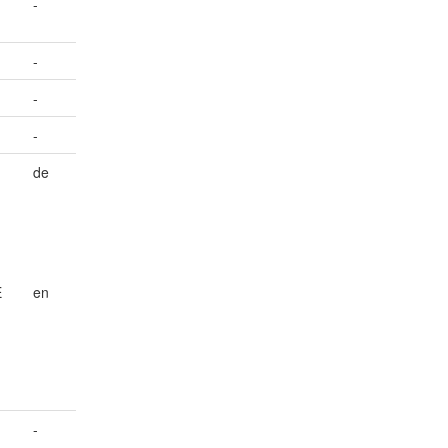
-
-
-
-
de
-
E
en
-