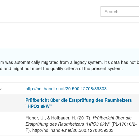
em was automatically migrated from a legacy system. It's data has not 
 and might not meet the quality criteria of the present system.
k:
http://hdl.handle.net/20.500.12708/39303
Prüfbericht über die Erstprüfung des Raumheizers
"HPO3 8kW"
Flener, U., & Hofbauer, H. (2017).
Prüfbericht über die
Erstprüfung des Raumheizers “HPO3 8kW”
(PL-17010/2-
P). http://hdl.handle.net/20.500.12708/39303