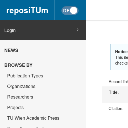
reposiTUm
Login
NEWS
Notice
This it
checked
BROWSE BY
Publication Types
Record lin
Organizations
Title:
Researchers
Projects
Citation:
TU Wien Academic Press