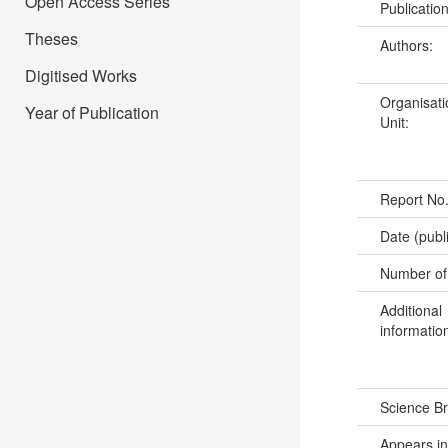
Open Access Series
Publicatio
Theses
Authors:
Digitised Works
Organisati
Year of Publication
Unit:
Report No
Date (publ
Number of
Additional
informatio
Science B
Appears in