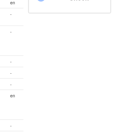
en
-
-
-
-
-
en
-