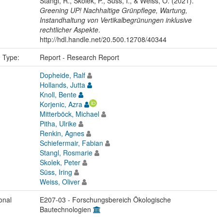
Stangl, R., Skolek, P., Süss, I., & Weiss, O. (2021).
Greening UP! Nachhaltige Grünpflege, Wartung,
Instandhaltung von Vertikalbegrünungen inklusive
rechtlicher Aspekte
.
http://hdl.handle.net/20.500.12708/40344
n Type:
Report - Research Report
Dopheide, Ralf
Hollands, Jutta
Knoll, Bente
Korjenic, Azra
Mitterböck, Michael
Pitha, Ulrike
Renkin, Agnes
Schiefermair, Fabian
Stangl, Rosmarie
Skolek, Peter
Süss, Iring
Weiss, Oliver
onal
E207-03 - Forschungsbereich Ökologische
Bautechnologien