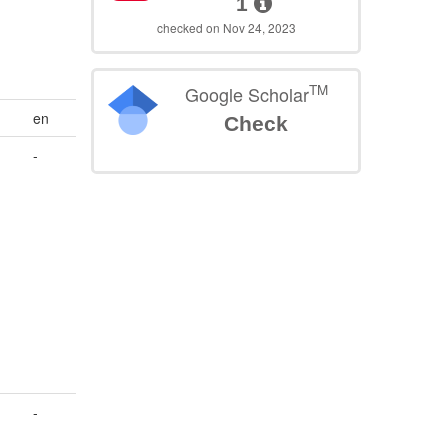
1
checked on Nov 24, 2023
TM
Google Scholar
en
Check
-
-