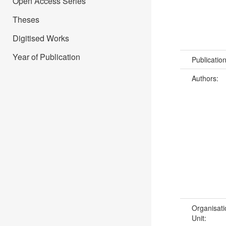
Open Access Series
Theses
Digitised Works
Year of Publication
Publicatio
Authors:
Organisati
Unit: