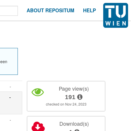
ABOUT REPOSITUM
HELP
been
-
Page view(s)
191
-
checked on Nov 24, 2023
-
Download(s)