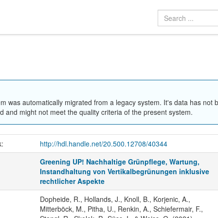
em was automatically migrated from a legacy system. It's data has not 
 and might not meet the quality criteria of the present system.
k:
http://hdl.handle.net/20.500.12708/40344
Greening UP! Nachhaltige Grünpflege, Wartung,
Instandhaltung von Vertikalbegrünungen inklusive
rechtlicher Aspekte
Dopheide, R., Hollands, J., Knoll, B., Korjenic, A.,
Mitterböck, M., Pitha, U., Renkin, A., Schiefermair, F.,