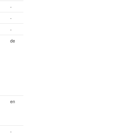
-
-
-
de
en
-