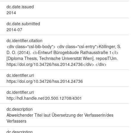
dc.date.issued
2014
dc.date.submitted
2014-07
dc.identifier.citation
<div class="csl-bib-body"> <div class="csl-entry">Köllinger, S.
D. O. (2014). <i>Entwurf Bürogebäude Rathausstraße 1</i>
[Diploma Thesis, Technische Universität Wien]. reposiTUm.
https://doi.org/10.34726/hss.2014.24736</div> </div>
dc.identifier.uri
https://doi.org/10.34726/hss.2014.24736
dc.identifier.uri
http://hdl.handle.net/20.500.12708/4301
dc.description
Abweichender Titel laut Übersetzung der Verfasserin/des
Verfassers
dc.description