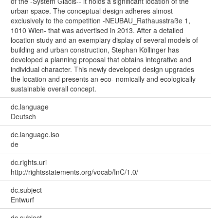
of the -System Glacis-- it holds a significant location of the
urban space. The conceptual design adheres almost
exclusively to the competition -NEUBAU_Rathausstraße 1,
1010 Wien- that was advertised in 2013. After a detailed
location study and an exemplary display of several models of
building and urban construction, Stephan Köllinger has
developed a planning proposal that obtains integrative and
individual character. This newly developed design upgrades
the location and presents an eco- nomically and ecologically
sustainable overall concept.
dc.language
Deutsch
dc.language.iso
de
dc.rights.uri
http://rightsstatements.org/vocab/InC/1.0/
dc.subject
Entwurf
dc.subject