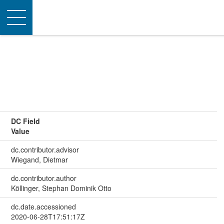
Toggle
navigation
DC Field
Value
dc.contributor.advisor
Wiegand, Dietmar
dc.contributor.author
Köllinger, Stephan Dominik Otto
dc.date.accessioned
2020-06-28T17:51:17Z