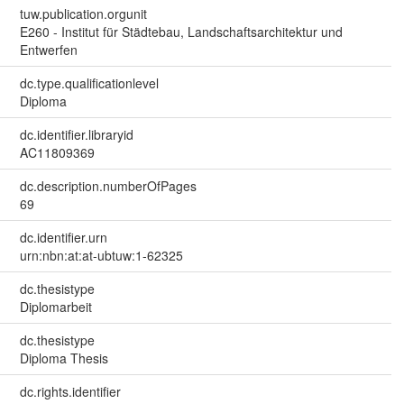
tuw.publication.orgunit
E260 - Institut für Städtebau, Landschaftsarchitektur und
Entwerfen
dc.type.qualificationlevel
Diploma
dc.identifier.libraryid
AC11809369
dc.description.numberOfPages
69
dc.identifier.urn
urn:nbn:at:at-ubtuw:1-62325
dc.thesistype
Diplomarbeit
dc.thesistype
Diploma Thesis
dc.rights.identifier