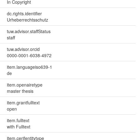
In Copyright
dc.rights.identifier
Urheberrechtsschutz
tuw.advisor.staffStatus
staff
tuw.advisor.orcid
0000-0001-6038-4972
item.languageiso639-1
de
item.openairetype
master thesis
item.grantfulltext
open
item.fulltext
with Fulltext
item.cerifentitytype