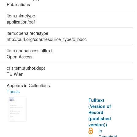
Publications
item.mimetype
application/pdf
item.openairecristype
http://purl.org/coar/resource_type/c_bdcc
item.openaccessfulltext
Open Access
crisitem.author.dept
TU Wien
Appears in Collections:
Thesis
Fulltext
(Version of
Record
(published
version))
In
Copyright